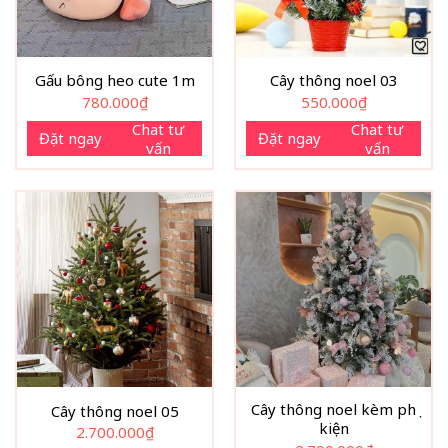
Gấu bông heo cute 1m
Cây thông noel 03
780.000
₫
550.000
₫
Chat tư
Chat tư
Đặt ngay
Đặt ngay
vấn
vấn
Cây thông noel kèm phụ
Cây thông noel 05
kiện
2.700.000
₫