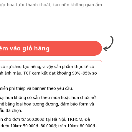
ợp hoa tươi thanh thoát, tạo nên không gian ấm
êm vào giỏ hàng
ó sự sáng tạo riêng, vì vậy sản phẩm thực tế có
 hình ảnh mẫu. TCF cam kết đạt khoảng 90%–95% so
ễn phí thiệp và banner theo yêu cầu.
oại hoa không có sẵn theo mùa hoặc hoa chưa nở
 thế bằng loại hoa tương đương, đảm bảo form và
ẫu đã chọn.
nh cho đơn từ 500.000đ tại Hà Nội, TP.HCM, Đà
 dưới 10km: 50.000đ–80.000đ; trên 10km: 80.000đ–