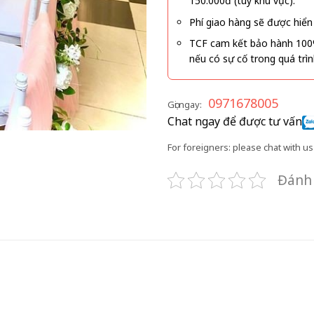
150.000đ (tùy khu vực).
Phí giao hàng sẽ được hiển 
TCF cam kết bảo hành 100
nếu có sự cố trong quá trì
0971678005
Gọi ngay:
Chat ngay để được tư vấn
For foreigners: please chat with us 
Đánh 