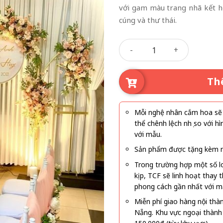
với gam màu trang nhã kết h
cúng và thư thái.
Hỷ Sự An Yên số lượng
Th
Mỗi nghệ nhân cắm hoa sẽ c
thể chênh lệch nhẹ so với
với mẫu.
Sản phẩm được tặng kèm mi
Trong trường hợp một số l
kịp, TCF sẽ linh hoạt thay
phong cách gần nhất với m
Miễn phí giao hàng nội thà
Nẵng. Khu vực ngoại thành