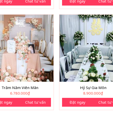
ặt ngay
Chat tư vấn
Đặt ngay
Chat tư
Trăm Năm Viên Mãn
Hỷ Sự Gia Môn
6.780.000
₫
8.900.000
₫
ặt ngay
Chat tư vấn
Đặt ngay
Chat tư