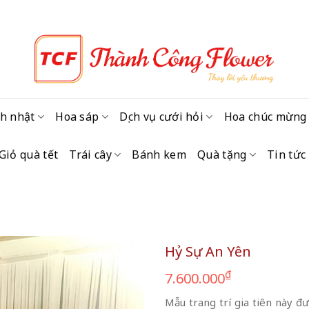
h nhật
Hoa sáp
Dịch vụ cưới hỏi
Hoa chúc mừng
Giỏ quà tết
Trái cây
Bánh kem
Quà tặng
Tin tức
Hỷ Sự An Yên
₫
7.600.000
Mẫu trang trí gia tiên này đ