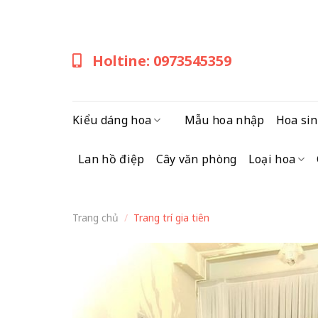
Skip
to
content
Holtine: 0973545359
Kiểu dáng hoa
Mẫu hoa nhập
Hoa sin
Lan hồ điệp
Cây văn phòng
Loại hoa
Trang chủ
/
Trang trí gia tiên