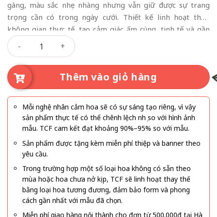
gàng, màu sắc nhẹ nhàng nhưng vẫn giữ được sự trang
trọng cần có trong ngày cưới. Thiết kế linh hoạt theo
không gian thực tế, tạo cảm giác ấm cúng, tinh tế và gần
Hạnh Phúc Lứa Đôi số lượng
gũi cho lễ gia tiên.
Thêm vào giỏ hàng
Mỗi nghệ nhân cắm hoa sẽ có sự sáng tạo riêng, vì vậy
sản phẩm thực tế có thể chênh lệch nhẹ so với hình ảnh
mẫu. TCF cam kết đạt khoảng 90%–95% so với mẫu.
Sản phẩm được tặng kèm miễn phí thiệp và banner theo
yêu cầu.
Trong trường hợp một số loại hoa không có sẵn theo
mùa hoặc hoa chưa nở kịp, TCF sẽ linh hoạt thay thế
bằng loại hoa tương đương, đảm bảo form và phong
cách gần nhất với mẫu đã chọn.
Miễn phí giao hàng nội thành cho đơn từ 500.000đ tại Hà