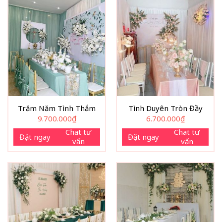
Trăm Năm Tình Thắm
Tình Duyên Tròn Đầy
9.700.000
₫
6.700.000
₫
Chat tư
Chat tư
Đặt ngay
Đặt ngay
vấn
vấn