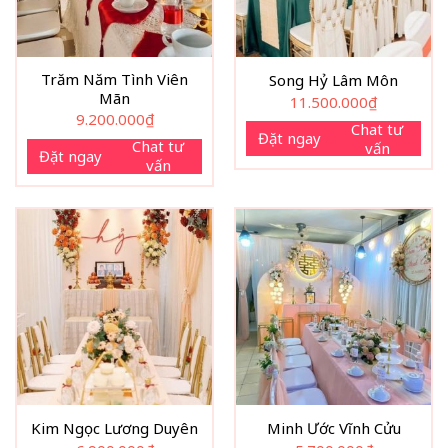
Trăm Năm Tình Viên
Song Hỷ Lâm Môn
Mãn
11.500.000
₫
9.200.000
₫
Chat tư
Đặt ngay
Chat tư
vấn
Đặt ngay
vấn
Kim Ngọc Lương Duyên
Minh Ước Vĩnh Cửu