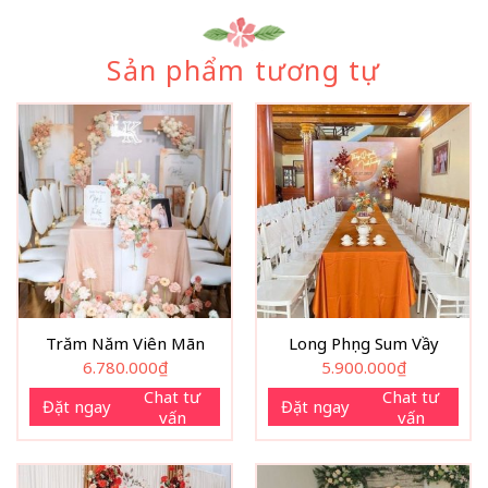
Sản phẩm tương tự
Trăm Năm Viên Mãn
Long Phụng Sum Vầy
6.780.000
₫
5.900.000
₫
Chat tư
Chat tư
Đặt ngay
Đặt ngay
vấn
vấn