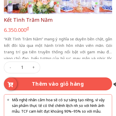
Kết Tình Trăm Năm
₫
6.350.000
“Kết Tình Trăm Năm” mang ý nghĩa se duyên bền chặt, gắn
kết đôi lứa qua một hành trình hôn nhân viên mãn. Gói
trang trí gia tiên truyền thống nổi bật với gam màu đỏ
vàng chủ đạo, biểu tượng của hỷ sự, may mắn và phúc lộc
Kết Tình Trăm Năm số lượng
trọn vẹn.
Thêm vào giỏ hàng
Mỗi nghệ nhân cắm hoa sẽ có sự sáng tạo riêng, vì vậy
sản phẩm thực tế có thể chênh lệch nhẹ so với hình ảnh
mẫu. TCF cam kết đạt khoảng 90%–95% so với mẫu.