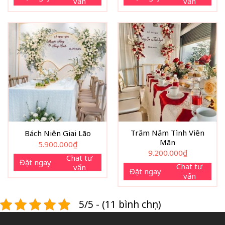
vấn
vấn
Trăm Năm Tình Viên
Bách Niên Giai Lão
Mãn
5.900.000
₫
9.200.000
₫
Chat tư
Đặt ngay
Chat tư
vấn
Đặt ngay
vấn
5/5 - (11 bình chọn)