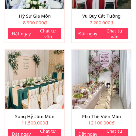
Hỷ Sự Gia Môn
Vu Quy Cát Tường
8.900.000
₫
7.200.000
₫
Chat tư
Chat tư
Đặt ngay
Đặt ngay
vấn
vấn
Song Hỷ Lâm Môn
Phu Thê Viên Mãn
11.500.000
₫
12.100.000
₫
Chat tư
Chat tư
Đặt ngay
Đặt ngay