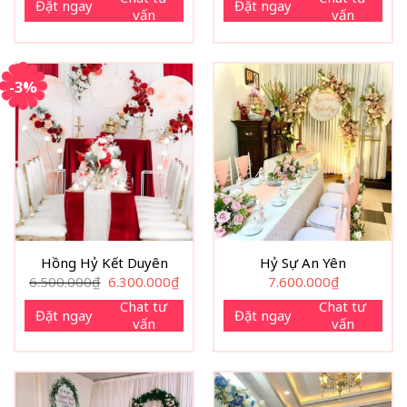
Đặt ngay
Đặt ngay
vấn
vấn
-3%
Hồng Hỷ Kết Duyên
Hỷ Sự An Yên
Giá
Giá
6.500.000
₫
6.300.000
₫
7.600.000
₫
gốc
hiện
là:
tại
Chat tư
Chat tư
Đặt ngay
Đặt ngay
6.500.000₫.
là:
vấn
vấn
6.300.000₫.