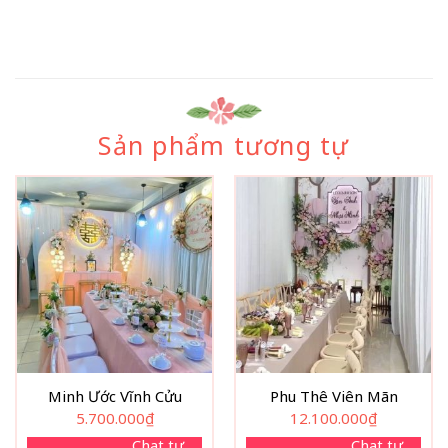
Sản phẩm tương tự
Minh Ước Vĩnh Cửu
Phu Thê Viên Mãn
5.700.000
₫
12.100.000
₫
Chat tư
Chat tư