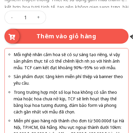
kết hợp hoa tươi tinh tế, tạo nên không gian sang trọng, hài
Trăm Năm Tình Viên Mãn số lượng
hòa và đầy cảm xúc trong ngày cưới hỏi.
Thêm vào giỏ hàng
Mỗi nghệ nhân cắm hoa sẽ có sự sáng tạo riêng, vì vậy
sản phẩm thực tế có thể chênh lệch nhẹ so với hình ảnh
mẫu. TCF cam kết đạt khoảng 90%–95% so với mẫu.
Sản phẩm được tặng kèm miễn phí thiệp và banner theo
yêu cầu.
Trong trường hợp một số loại hoa không có sẵn theo
mùa hoặc hoa chưa nở kịp, TCF sẽ linh hoạt thay thế
bằng loại hoa tương đương, đảm bảo form và phong
cách gần nhất với mẫu đã chọn.
Miễn phí giao hàng nội thành cho đơn từ 500.000đ tại Hà
Nội, TP.HCM, Đà Nẵng. Khu vực ngoại thành dưới 10km: