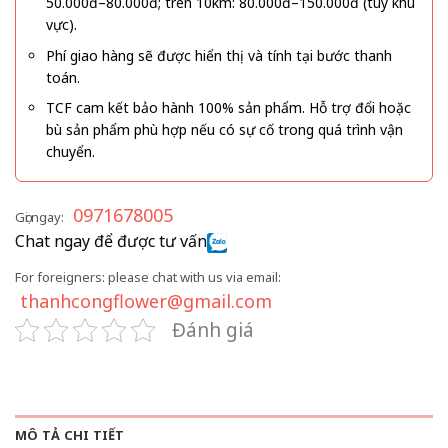
50.000đ–80.000đ; trên 10km: 80.000đ–150.000đ (tùy khu
vực).
Phí giao hàng sẽ được hiển thị và tính tại bước thanh
toán.
TCF cam kết bảo hành 100% sản phẩm. Hỗ trợ đổi hoặc
bù sản phẩm phù hợp nếu có sự cố trong quá trình vận
chuyển.
0971678005
Gọi ngay:
Chat ngay để được tư vấn
For foreigners: please chat with us via email:
thanhcongflower@gmail.com
Đánh giá
MÔ TẢ CHI TIẾT