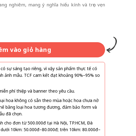
ang nghiêm, mang ý nghĩa hiếu kính và trọn vẹn
êm vào giỏ hàng
ó sự sáng tạo riêng, vì vậy sản phẩm thực tế có
 hình ảnh mẫu. TCF cam kết đạt khoảng 90%–95% so
ễn phí thiệp và banner theo yêu cầu.
oại hoa không có sẵn theo mùa hoặc hoa chưa nở
 thế bằng loại hoa tương đương, đảm bảo form và
ẫu đã chọn.
nh cho đơn từ 500.000đ tại Hà Nội, TP.HCM, Đà
 dưới 10km: 50.000đ–80.000đ; trên 10km: 80.000đ–