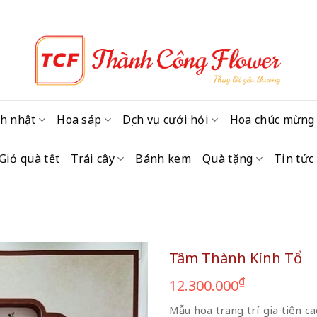
h nhật
Hoa sáp
Dịch vụ cưới hỏi
Hoa chúc mừng
Giỏ quà tết
Trái cây
Bánh kem
Quà tặng
Tin tức
Tâm Thành Kính Tổ
₫
12.300.000
Mẫu hoa trang trí gia tiên ca