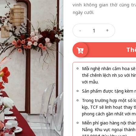
vinh không gian thờ cúng tr
ngày cưới.
Tâm Thành Kính Tổ số lượng
Th
Mỗi nghệ nhân cắm hoa sẽ c
thể chênh lệch nhẹ so với
với mẫu.
Sản phẩm được tặng kèm mi
Trong trường hợp một số l
kịp, TCF sẽ linh hoạt thay
phong cách gần nhất với m
Miễn phí giao hàng nội thà
Nẵng. Khu vực ngoại thành