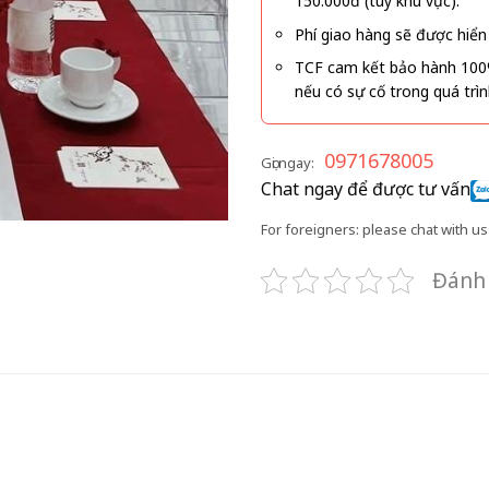
150.000đ (tùy khu vực).
Phí giao hàng sẽ được hiển 
TCF cam kết bảo hành 100
nếu có sự cố trong quá trì
0971678005
Gọi ngay:
Chat ngay để được tư vấn
For foreigners: please chat with us 
Đánh 