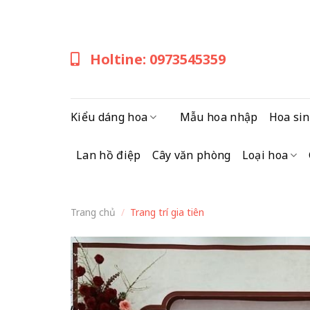
Skip
to
content
Holtine: 0973545359
Kiểu dáng hoa
Mẫu hoa nhập
Hoa sin
Lan hồ điệp
Cây văn phòng
Loại hoa
Trang chủ
/
Trang trí gia tiên