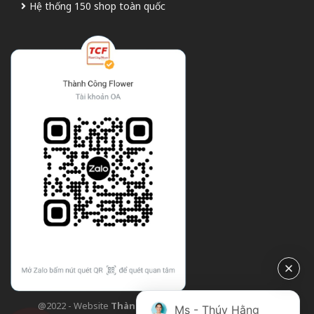
Hệ thống 150 shop toàn quốc
@2022 - Website
Thành Công Flower
| Design bởi
TCF
Ms - Thúy Hằng