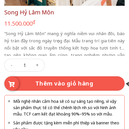
Song Hỷ Lâm Môn
₫
11.500.000
“Song Hỷ Lâm Môn” mang ý nghĩa niềm vui nhân đôi, báo
hỷ tràn đầy trong ngày trọng đại. Mẫu trang trí gia tiên này
nổi bật với sắc đỏ truyền thống kết hợp hoa tươi tinh tế,
tạo nên không gian ấm cúng, trang nghiêm nhưng vẫn
Song Hỷ Lâm Môn số lượng
sang trọng và hiện đại. Từng chi tiết được chăm chút tỉ mỉ từ
phông màn, bàn thờ, cổng hoa đến mâm quả, giúp buổi lễ
thêm phần trọn vẹn và ý nghĩa. Phù hợp cho các gia đình yêu
Thêm vào giỏ hàng
thích phong cách truyền thống pha chút tinh tế, “Song Hỷ
Lâm Môn” chính là lựa chọn hoàn hảo cho ngày cưới hỏi viên
mãn.
Mỗi nghệ nhân cắm hoa sẽ có sự sáng tạo riêng, vì vậy
sản phẩm thực tế có thể chênh lệch nhẹ so với hình ảnh
mẫu. TCF cam kết đạt khoảng 90%–95% so với mẫu.
Sản phẩm được tặng kèm miễn phí thiệp và banner theo