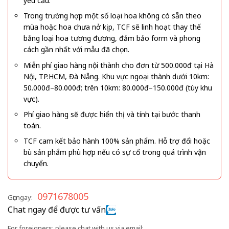
yêu cầu.
Trong trường hợp một số loại hoa không có sẵn theo
mùa hoặc hoa chưa nở kịp, TCF sẽ linh hoạt thay thế
bằng loại hoa tương đương, đảm bảo form và phong
cách gần nhất với mẫu đã chọn.
Miễn phí giao hàng nội thành cho đơn từ 500.000đ tại Hà
Nội, TP.HCM, Đà Nẵng. Khu vực ngoại thành dưới 10km:
50.000đ–80.000đ; trên 10km: 80.000đ–150.000đ (tùy khu
vực).
Phí giao hàng sẽ được hiển thị và tính tại bước thanh
toán.
TCF cam kết bảo hành 100% sản phẩm. Hỗ trợ đổi hoặc
bù sản phẩm phù hợp nếu có sự cố trong quá trình vận
chuyển.
0971678005
Gọi ngay:
Chat ngay để được tư vấn
For foreigners: please chat with us via email: