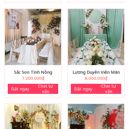
Sắc Son Tình Nồng
Lương Duyên Viên Mãn
7.200.000
₫
8.000.000
₫
Chat tư
Chat tư
Đặt ngay
Đặt ngay
vấn
vấn