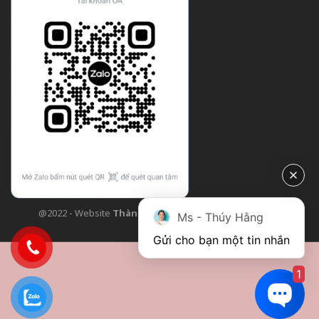
@2022 - Website
Thành Công Flower
| Design bởi
TCF
Ms - Thúy Hằng
Gửi cho bạn một tin nhắn
1