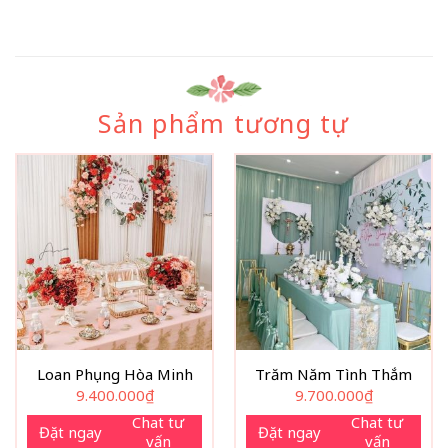
Sản phẩm tương tự
Loan Phụng Hòa Minh
Trăm Năm Tình Thắm
9.400.000
₫
9.700.000
₫
Chat tư
Chat tư
Đặt ngay
Đặt ngay
vấn
vấn