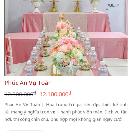
Phúc An Vẹn Toàn
Giá
Giá
₫
₫
12.500.000
12.100.000
gốc
hiện
Phúc An Vẹn Toàn | Hoa trang trí gia tiên đẹp, thiết kế tinh
là:
tại
tế, mang ý nghĩa trọn vẹn – hạnh phúc viên mãn. Dịch vụ tận
12.500.000₫.
là:
nơi, thi công chỉn chu, phù hợp mọi không gian ngày cưới.
12.100.000₫.