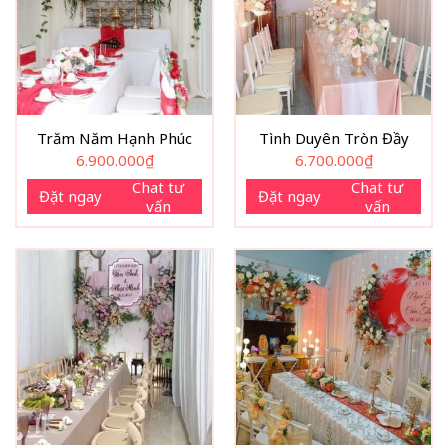
Trăm Năm Hạnh Phúc
Tình Duyên Tròn Đầy
6.900.000
₫
6.700.000
₫
Chat tư
Chat tư
Đặt ngay
Đặt ngay
vấn
vấn