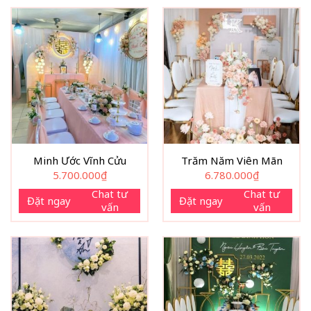
Minh Ước Vĩnh Cửu
Trăm Năm Viên Mãn
5.700.000
₫
6.780.000
₫
Chat tư
Chat tư
Đặt ngay
Đặt ngay
vấn
vấn