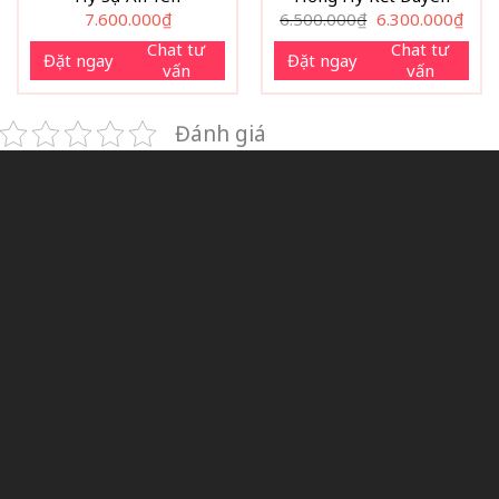
Giá
Giá
7.600.000
₫
6.500.000
₫
6.300.000
₫
gốc
hiện
là:
tại
Chat tư
Chat tư
Đặt ngay
Đặt ngay
6.500.000₫.
là:
vấn
vấn
6.300
Đánh giá