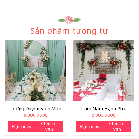
Sản phẩm tương tự
Lương Duyên Viên Mãn
Trăm Năm Hạnh Phúc
8.000.000
₫
6.900.000
₫
Chat tư
Chat tư
Đặt ngay
Đặt ngay
vấn
vấn