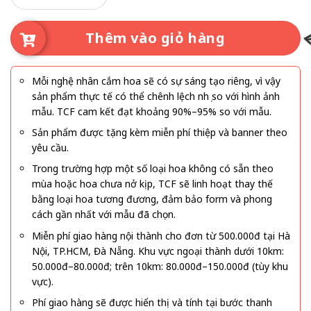
11.000.000₫.
là:
10.100.000₫.
Thêm vào giỏ hàng
Mỗi nghệ nhân cắm hoa sẽ có sự sáng tạo riêng, vì vậy
sản phẩm thực tế có thể chênh lệch nhẹ so với hình ảnh
mẫu. TCF cam kết đạt khoảng 90%–95% so với mẫu.
Sản phẩm được tặng kèm miễn phí thiệp và banner theo
yêu cầu.
Trong trường hợp một số loại hoa không có sẵn theo
mùa hoặc hoa chưa nở kịp, TCF sẽ linh hoạt thay thế
bằng loại hoa tương đương, đảm bảo form và phong
cách gần nhất với mẫu đã chọn.
Miễn phí giao hàng nội thành cho đơn từ 500.000đ tại Hà
Nội, TP.HCM, Đà Nẵng. Khu vực ngoại thành dưới 10km:
50.000đ–80.000đ; trên 10km: 80.000đ–150.000đ (tùy khu
vực).
Phí giao hàng sẽ được hiển thị và tính tại bước thanh