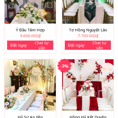
Ý Đầu Tâm Hợp
Tơ Hồng Nguyệt Lão
9.600.000
₫
7.700.000
₫
Chat tư
Chat tư
Đặt ngay
Đặt ngay
vấn
vấn
-3%
Hỷ Sự An Yên
Hồng Hỷ Kết Duyên