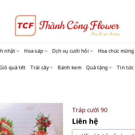
h nhật
Hoa sáp
Dịch vụ cưới hỏi
Hoa chúc mừng
Giỏ quà tết
Trái cây
Bánh kem
Quà tặng
Tin tức
Tráp cưới 90
Liên hệ