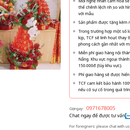
Mỗi nghệ nhân cắm hoa sẽ c
thể chênh lệch nhẹ so với
với mẫu.
Sản phẩm được tặng kèm mi
Trong trường hợp một số l
kịp, TCF sẽ linh hoạt thay
phong cách gần nhất với m
Miễn phí giao hàng nội thà
Nẵng. Khu vực ngoại thành
150.000đ (tùy khu vực).
Phí giao hàng sẽ được hiển 
TCF cam kết bảo hành 100
nếu có sự cố trong quá trì
0971678005
Gọi ngay:
Chat ngay để được tư vấn
For foreigners: please chat with us 