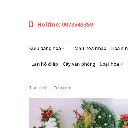
Skip
to
content
Holtine: 0973545359
Kiểu dáng hoa
Mẫu hoa nhập
Hoa sin
Lan hồ điệp
Cây văn phòng
Loại hoa
Trang chủ
/
Tráp cưới