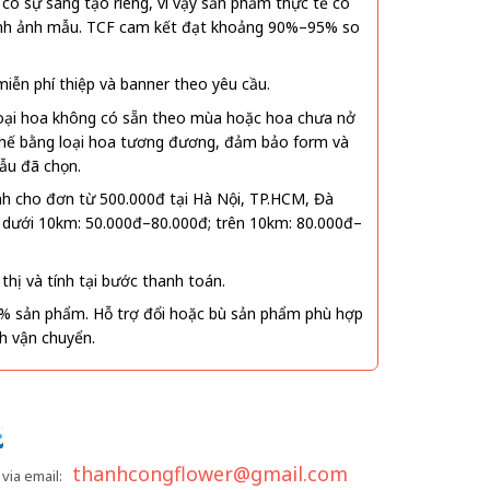
ó sự sáng tạo riêng, vì vậy sản phẩm thực tế có
 hình ảnh mẫu. TCF cam kết đạt khoảng 90%–95% so
ễn phí thiệp và banner theo yêu cầu.
oại hoa không có sẵn theo mùa hoặc hoa chưa nở
 thế bằng loại hoa tương đương, đảm bảo form và
ẫu đã chọn.
nh cho đơn từ 500.000đ tại Hà Nội, TP.HCM, Đà
 dưới 10km: 50.000đ–80.000đ; trên 10km: 80.000đ–
thị và tính tại bước thanh toán.
% sản phẩm. Hỗ trợ đổi hoặc bù sản phẩm phù hợp
nh vận chuyển.
thanhcongflower@gmail.com
via email: