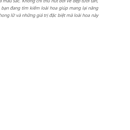
à màu sắc. Không chỉ thu hút bởi vẻ đẹp tươi tắn,
bạn đang tìm kiếm loài hoa giúp mang lại năng
ong lữ và những giá trị đặc biệt mà loài hoa này