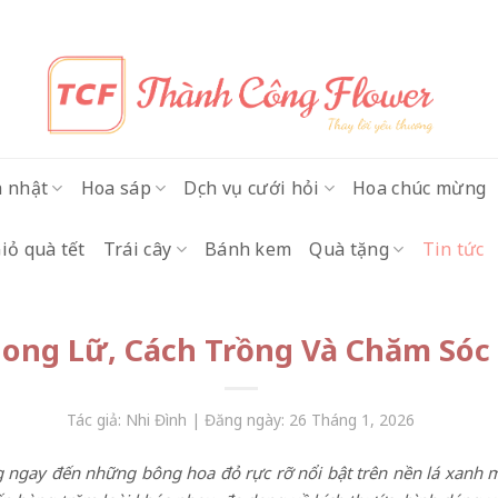
h nhật
Hoa sáp
Dịch vụ cưới hỏi
Hoa chúc mừng
iỏ quà tết
Trái cây
Bánh kem
Quà tặng
Tin tức
hong Lữ, Cách Trồng Và Chăm Sóc
Tác giả: Nhi Đình | Đăng ngày: 26 Tháng 1, 2026
 ngay đến những bông hoa đỏ rực rỡ nổi bật trên nền lá xanh m