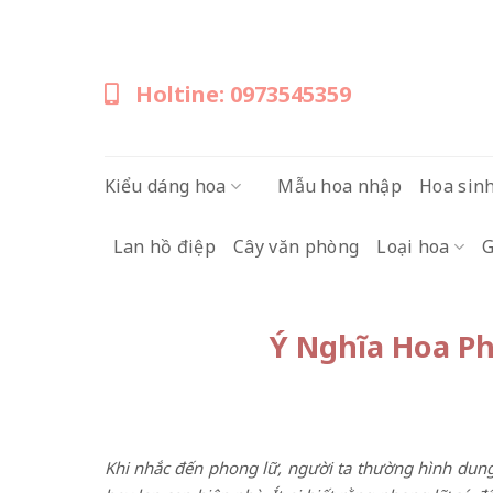
Skip
to
content
Holtine: 0973545359
Kiểu dáng hoa
Mẫu hoa nhập
Hoa sin
Lan hồ điệp
Cây văn phòng
Loại hoa
G
Ý Nghĩa Hoa P
Khi nhắc đến phong lữ, người ta thường hình dung