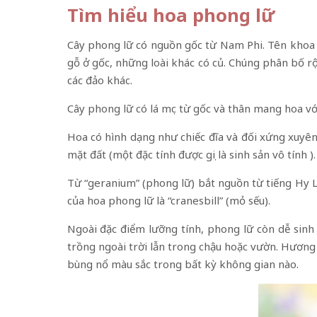
Tìm hiểu hoa phong lữ
Cây phong lữ có nguồn gốc từ Nam Phi. Tên khoa 
gỗ ở gốc, những loài khác có củ. Chúng phân bố r
các đảo khác.
Cây phong lữ có lá mọc từ gốc và thân mang hoa vớ
Hoa có hình dạng như chiếc đĩa và đối xứng xuyên
mặt đất (một đặc tính được gọi là sinh sản vô tính ).
Từ “geranium” (phong lữ) bắt nguồn từ tiếng Hy Lạ
của hoa phong lữ là “cranesbill” (mỏ sếu).
Ngoài đặc điểm lưỡng tính, phong lữ còn dễ sinh
trồng ngoài trời lẫn trong chậu hoặc vườn. Hương
bùng nổ màu sắc trong bất kỳ không gian nào.