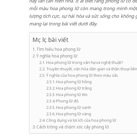
hay lan can hiên nhà. Ít ai biết rằng phong lữ có 
mỗi màu hoa phong lữ còn mang trong mình một ý
lượng tích cực, sự hài hòa và sức sống cho không
mang lại trong bài viết dưới đây.
Mục lục bài viết
Tìm hiểu hoa phong lữ
Ý nghĩa hoa phong lữ
Hoa phong lữ trong văn học và nghệ thuật?
Truyền thuyết, văn hóa dân gian và thần thoại li
Ý nghĩa của hoa phong lữ theo màu sắc
Hoa phong lữ hồng
Hoa phong lữ trắng
Hoa phong lữ tím
Phong lữ đỏ
Hoa phong lữ xanh
Hoa phong lữ vàng
Công dụng và lợi ích của hoa phong lữ
Cách trồng và chăm sóc cây phong lữ