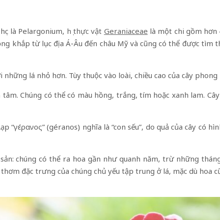
học là Pelargonium,
họ thực vật
Geraniaceae
là một chi gồm hơn 4
ộng khắp từ lục địa Á-Âu đến châu Mỹ và cũng có thể được tìm 
i những lá nhỏ hơn. Tùy thuộc vào loài, chiều cao của cây phong
 tâm. Chúng có thể có màu hồng, trắng, tím hoặc xanh lam. Cây
p “γέρανος” (géranos) nghĩa là “con sếu”, do quả của cây có hì
 sản: chúng có thể ra hoa gần như quanh năm, trừ những tháng 
 thơm đặc trưng của chúng chủ yếu tập trung ở lá, mặc dù hoa 