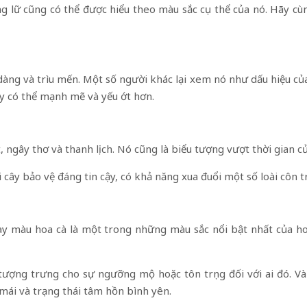
 lữ cũng có thể được hiểu theo màu sắc cụ thể của nó. Hãy cùn
àng và trìu mến. Một số người khác lại xem nó như dấu hiệu của 
y có thể mạnh mẽ và yếu ớt hơn.
ngây thơ và thanh lịch. Nó cũng là biểu tượng vượt thời gian củ
cây bảo vệ đáng tin cậy, có khả năng xua đuổi một số loài côn t
ay màu hoa cà là một trong những màu sắc nổi bật nhất của h
tượng trưng cho sự ngưỡng mộ hoặc tôn trọng đối với ai đó. Và
mái và trạng thái tâm hồn bình yên.