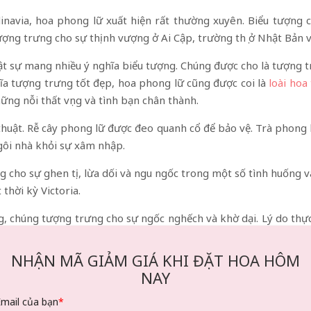
navia, hoa phong lữ xuất hiện rất thường xuyên. Biểu tượng c
ợng trưng cho sự thịnh vượng ở Ai Cập, trường thọ ở Nhật Bản v
ật sự mang nhiều ý nghĩa biểu tượng. Chúng được cho là tượng tr
ĩa tượng trưng tốt đẹp, hoa phong lữ cũng được coi là
loài hoa
ững nỗi thất vọng và tình bạn chân thành.
uật. Rễ cây phong lữ được đeo quanh cổ để bảo vệ. Trà phong l
gôi nhà khỏi sự xâm nhập.
g cho sự ghen tị, lừa dối và ngu ngốc trong một số tình huống v
thời kỳ Victoria.
g, chúng tượng trưng cho sự ngốc nghếch và khờ dại. Lý do thực 
NHẬN MÃ GIẢM GIÁ KHI ĐẶT HOA HÔM
NAY
Email của bạn
*