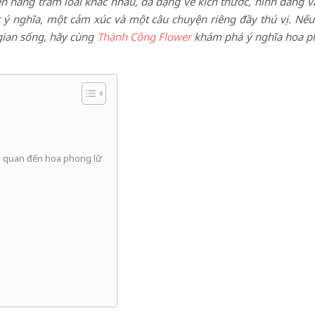
đến hàng trăm loài khác nhau, đa dạng về kích thước, hình dáng v
 nghĩa, một cảm xúc và một câu chuyện riêng đầy thú vị. Nếu 
 gian sống, hãy cùng
Thành Công Flower
khám phá ý nghĩa hoa ph
ên quan đến hoa phong lữ