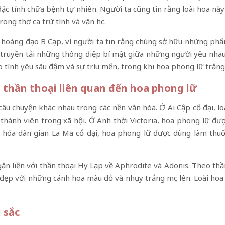
đặc tính chữa bệnh tự nhiên. Người ta cũng tin rằng loài hoa nà
ong thơ ca trữ tình và văn học.
g hoàng đạo Bọ Cạp, vì người ta tin rằng chúng sở hữu những ph
ể truyền tải những thông điệp bí mật giữa những người yêu nha
 tình yêu sâu đậm và sự trìu mến, trong khi hoa phong lữ trắng
 thần thoại liên quan đến hoa phong lữ
câu chuyện khác nhau trong các nền văn hóa. Ở Ai Cập cổ đại, l
 thành viên trong xã hội. Ở Anh thời Victoria, hoa phong lữ đ
hóa dân gian La Mã cổ đại, hoa phong lữ được dùng làm thuố
n liền với thần thoại Hy Lạp về Aphrodite và Adonis. Theo thần
ẹp với những cánh hoa màu đỏ và nhụy trắng mọc lên. Loài hoa 
 sắc