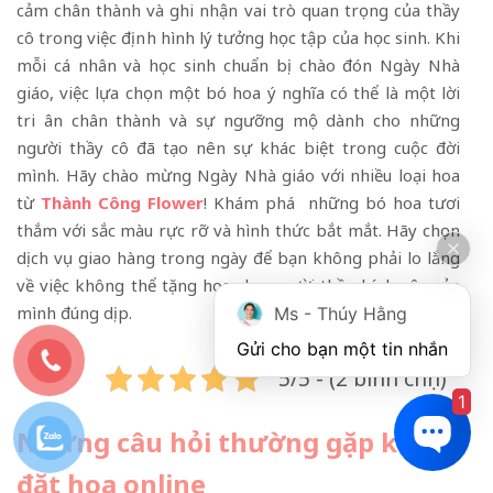
cảm chân thành và ghi nhận vai trò quan trọng của thầy
cô trong việc định hình lý tưởng học tập của học sinh. Khi
mỗi cá nhân và học sinh chuẩn bị chào đón Ngày Nhà
giáo, việc lựa chọn một bó hoa ý nghĩa có thể là một lời
tri ân chân thành và sự ngưỡng mộ dành cho những
người thầy cô đã tạo nên sự khác biệt trong cuộc đời
mình. Hãy chào mừng Ngày Nhà giáo với nhiều loại hoa
từ
Thành Công Flower
! Khám phá những bó hoa tươi
thắm với sắc màu rực rỡ và hình thức bắt mắt. Hãy chọn
dịch vụ giao hàng trong ngày để bạn không phải lo lắng
về việc không thể tặng hoa cho người thầy kính yêu của
mình đúng dịp.
Ms - Thúy Hằng
Gửi cho bạn một tin nhắn
5/5 - (2 bình chọn)
1
Những câu hỏi thường gặp khi
đặt hoa online