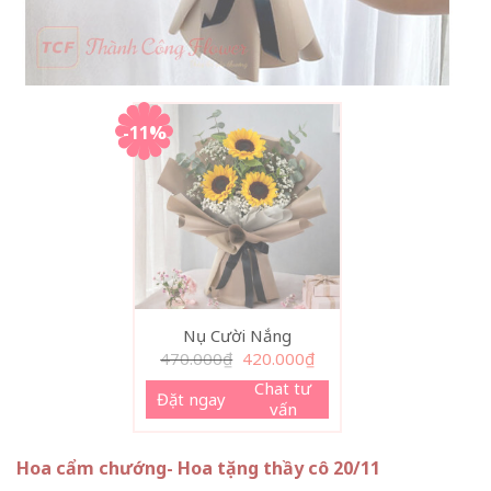
-11%
Nụ Cười Nắng
Giá
Giá
470.000
₫
420.000
₫
gốc
hiện
là:
tại
Chat tư
Đặt ngay
470.000₫.
là:
vấn
420.000₫.
Hoa cẩm chướng- Hoa tặng thầy cô 20/11