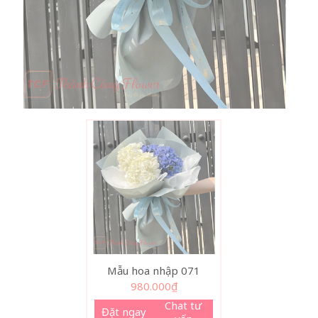
Mẫu hoa nhập 071
980.000
₫
Chat tư
Đặt ngay