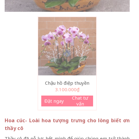
Chậu hồ điệp thuyền
3.100.000
₫
Chat tư
Đặt ngay
vấn
Hoa cúc- Loài hoa tượng trưng cho lòng biết ơn
thầy cô
Thầy cô đã nỗ lực hết mình để giúp chúng em trở thành