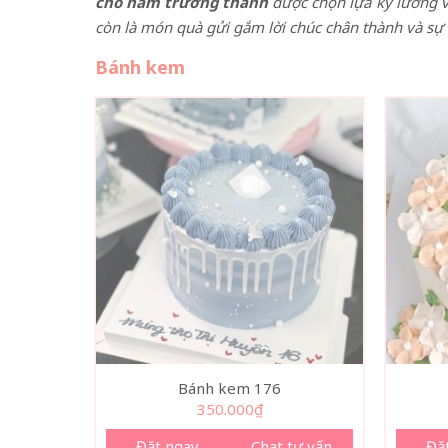
cho nam trưởng thành
được chọn lựa kỹ lưỡng v
còn là món quà gửi gắm lời chúc chân thành và sự 
Bánh kem
Bánh kem 176
350.000
₫
Đặt ngay
Chat tư vấn
Đặ