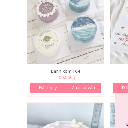
Bánh kem 164
400.000
₫
Đặt ngay
Chat tư vấn
Đặ