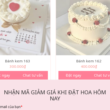
Bánh kem 163
Bánh kem 162
300.000
₫
400.000
₫
t ngay
Chat tư vấn
Đặt ngay
Chat tư 
NHẬN MÃ GIẢM GIÁ KHI ĐẶT HOA HÔM
NAY
Email của bạn
*