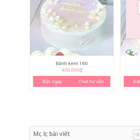
Bánh kem 160
400.000
₫
Đặt ngay
Chat tư vấn
Đặ
Mục lục bài viết