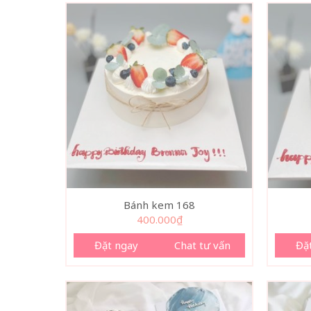
Bánh kem 168
400.000
₫
Đặt ngay
Chat tư vấn
Đặ