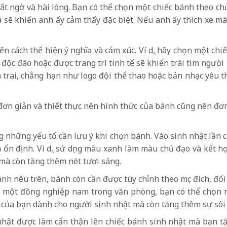
ất ngờ và hài lòng. Bạn có thể chọn một chiếc bánh theo chủ 
 sẽ khiến anh ấy cảm thấy đặc biệt. Nếu anh ấy thích xe má
ến cách thể hiện ý nghĩa và cảm xúc. Ví dụ, hãy chọn một c
 độc đáo hoặc được trang trí tinh tế sẽ khiến trái tim ngư
n trai, chẳng hạn như logo đội thể thao hoặc bản nhạc yêu t
 giản và thiết thực nên hình thức của bánh cũng nên đơn g
ng những yếu tố cần lưu ý khi chọn bánh. Vào sinh nhật lần
ổn định. Ví dụ, sử dụng màu xanh làm màu chủ đạo và kết h
 mà còn tăng thêm nét tươi sáng.
h nêu trên, bánh còn cần được tùy chỉnh theo mục đích, đối
o một đồng nghiệp nam trong văn phòng, bạn có thể chọn 
ui của bạn dành cho người sinh nhật mà còn tăng thêm sự sô
hật được làm cẩn thận lên chiếc bánh sinh nhật mà bạn tặ