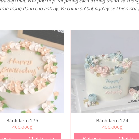
ừa đẹp mắt, vừa phù hợp với phong cách trưởng thành sẽ không 
trân trọng dành cho anh ấy. Và chính sự bất ngờ ấy sẽ khiến ngày
Bánh kem 175
Bánh kem 174
400.000
₫
400.000
₫
t ngay
Chat tư vấn
Đặt ngay
Chat tư 