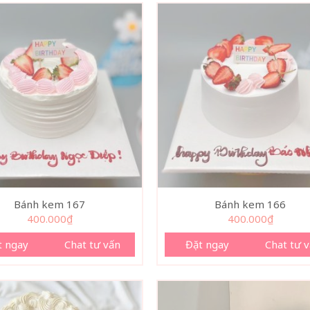
Bánh kem 167
Bánh kem 166
400.000
₫
400.000
₫
t ngay
Chat tư vấn
Đặt ngay
Chat tư 