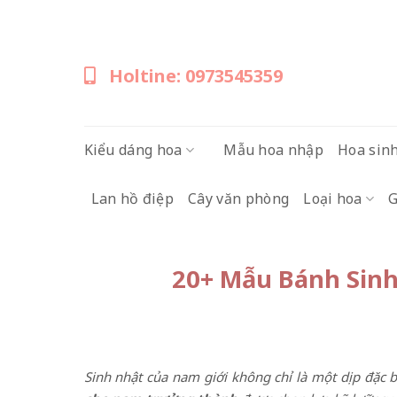
Skip
to
content
Holtine: 0973545359
Kiểu dáng hoa
Mẫu hoa nhập
Hoa sin
Lan hồ điệp
Cây văn phòng
Loại hoa
G
20+ Mẫu Bánh Sin
Sinh nhật của nam giới không chỉ là một dịp đặc b