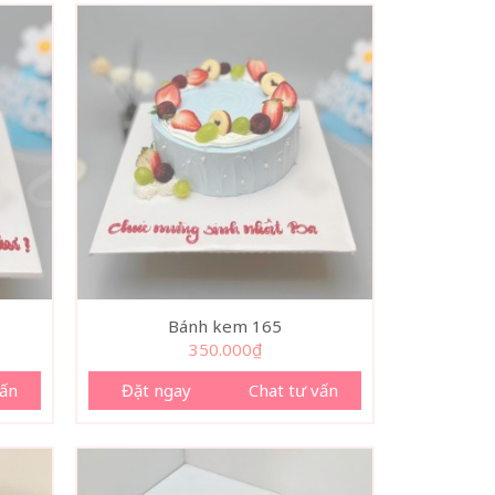
Bánh kem 165
350.000
₫
vấn
Đặt ngay
Chat tư vấn