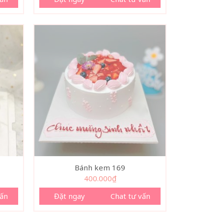
Bánh kem 169
400.000
₫
vấn
Đặt ngay
Chat tư vấn