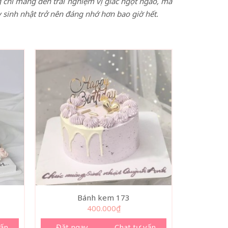
chỉ mang đến trải nghiệm vị giác ngọt ngào, mà
 sinh nhật trở nên đáng nhớ hơn bao giờ hết.
Bánh kem 173
400.000
₫
vấn
Đặt ngay
Chat tư vấn