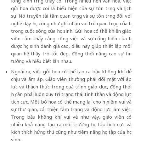
lòng kính trọng thầy cô. Trong nhiều nền văn hóa, việc
gửi hoa được coi là biểu hiện của sự tôn trọng và lịch
sự. Nó truyền tải tầm quan trọng và sự tôn trọng đối với
nghề dạy học cũng như ghi nhận vai trò quan trọng của họ
trong cuộc sống của học sinh. Gửi hoa có thể khiến giáo
viên cảm thấy rằng công việc và sự cống hiến của họ
được học sinh đánh giá cao, điều này giúp thiết lập mối
quan hệ thầy trò tốt đẹp, đồng thời nâng cao sự tin
tưởng và hiểu biết lẫn nhau.
Ngoài ra, việc gửi hoa có thể tạo ra bầu không khí dễ
chịu và ấm áp. Giáo viên thường phải đối mặt với áp
lực và thách thức trong quá trình giáo dục, đồng thời
họ cần phải luôn duy trì trạng thái tinh thần và động lực
tích cực. Một bó hoa có thể mang lại cho họ niềm vui và
sự thư giãn, cải thiện tâm trạng và động lực làm việc.
Trong bầu không khí vui vẻ như vậy, giáo viên có
nhiều khả năng tạo ra môi trường học tập tích cực và
kích thích hứng thú cũng như tiềm năng học tập của học
sinh.