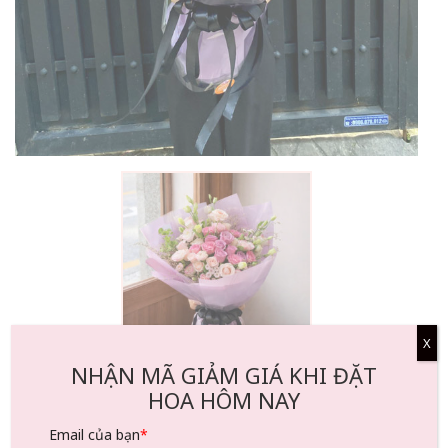
X
NHẬN MÃ GIẢM GIÁ KHI ĐẶT
Định Mệnh Tình Yêu
HOA HÔM NAY
830.000
₫
Chat tư
Email của bạn
*
Đặt ngay