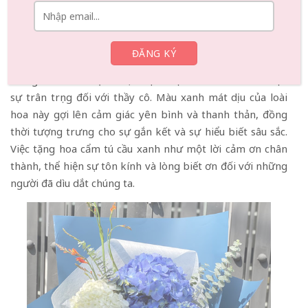
vấn
Cẩm tú cầu- biểu tượng của lòng biết ơn sâu sắc
Cẩm tú cầu xanh – biểu tượng của lòng biết ơn sâu sắc
trong văn hóa Nhật Bản, là lựa chọn hoàn hảo để thể hiện
sự trân trọng đối với thầy cô. Màu xanh mát dịu của loài
hoa này gợi lên cảm giác yên bình và thanh thản, đồng
thời tượng trưng cho sự gắn kết và sự hiểu biết sâu sắc.
Việc tặng hoa cẩm tú cầu xanh như một lời cảm ơn chân
thành, thể hiện sự tôn kính và lòng biết ơn đối với những
người đã dìu dắt chúng ta.