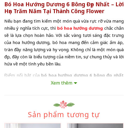
Bó Hoa Hướng Dương 6 Bông Đẹp Nhất – Lời
Hẹn Trăm Năm Tại Thành Công Flower
Nếu bạn đang tìm kiếm một món quà vừa rực rỡ vừa mang
nhiều ý nghĩa tích cực, thì
bó hoa hướng dương
chắc chắn
sẽ là lựa chọn hoàn hảo. Với sắc vàng tươi sáng đặc trưng
của hoa hướng dương, bó hoa mang đến cảm giác ấm áp,
tràn đầy năng lượng và hy vọng. Không chỉ là một món quà
đẹp, đây còn là biểu tượng của niềm tin, sự chung thủy và lời
hứa về một tình yêu bền lâu.
Điểm nổi bật của
bó hoa hướng dương 6 bông đẹp nhất
chính là vẻ đẹp rạng rỡ và mạnh mẽ của từng bông hoa. Hoa
Xem thêm
hướng dương luôn hướng về phía mặt trời, vì vậy loài hoa
này thường được xem là biểu tượng của sự kiên định, lạc
quan và tình cảm thủy chung. Khi được kết hợp thành
bó
hoa hướng dương 6 bông đẹp nhất – Lời Hẹn Trăm Năm
,
Sản phẩm tương tự
món quà này như một thông điệp ý nghĩa rằng tình cảm
của bạn luôn chân thành, luôn hướng về người mình yêu