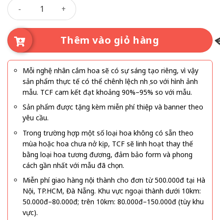
Lời Hẹn Trăm Năm số lượng
quan và tình cảm thủy chung. Khi được kết hợp thành
bó
hoa hướng dương 6 bông đẹp nhất – Lời Hẹn Trăm Năm
,
món quà này như một thông điệp ý nghĩa rằng tình cảm
Thêm vào giỏ hàng
của bạn luôn chân thành, luôn hướng về người mình yêu
thương giống như hoa hướng dương luôn hướng về ánh
sáng.
Mỗi nghệ nhân cắm hoa sẽ có sự sáng tạo riêng, vì vậy
sản phẩm thực tế có thể chênh lệch nhẹ so với hình ảnh
mẫu. TCF cam kết đạt khoảng 90%–95% so với mẫu.
Sản phẩm được tặng kèm miễn phí thiệp và banner theo
yêu cầu.
Trong trường hợp một số loại hoa không có sẵn theo
mùa hoặc hoa chưa nở kịp, TCF sẽ linh hoạt thay thế
bằng loại hoa tương đương, đảm bảo form và phong
cách gần nhất với mẫu đã chọn.
Miễn phí giao hàng nội thành cho đơn từ 500.000đ tại Hà
Nội, TP.HCM, Đà Nẵng. Khu vực ngoại thành dưới 10km:
50.000đ–80.000đ; trên 10km: 80.000đ–150.000đ (tùy khu
vực).