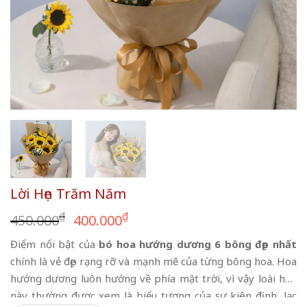
Lời Hẹn Trăm Năm
Giá
Giá
₫
₫
450.000
400.000
gốc
hiện
Điểm nổi bật của
bó hoa hướng dương 6 bông đẹp nhất
là:
tại
chính là vẻ đẹp rạng rỡ và mạnh mẽ của từng bông hoa. Hoa
450.000₫.
là:
hướng dương luôn hướng về phía mặt trời, vì vậy loài hoa
400.000₫.
này thường được xem là biểu tượng của sự kiên định, lạc