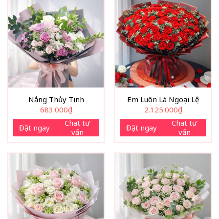
thương giống như hoa hướng dương luôn hướng về ánh
sáng.
Nắng Thủy Tinh
Em Luôn Là Ngoại Lệ
683.000
₫
2.125.000
₫
Chat tư
Chat tư
Đặt ngay
Đặt ngay
vấn
vấn