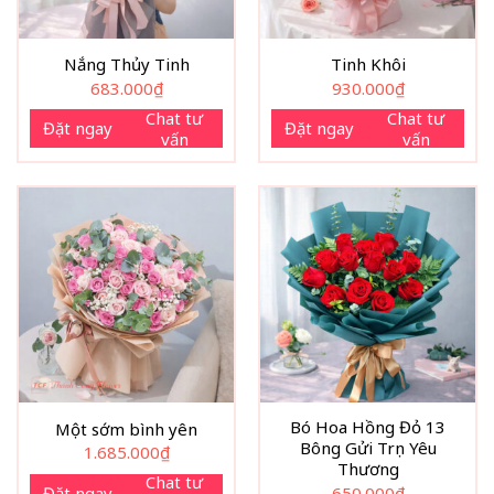
Nắng Thủy Tinh
Tinh Khôi
683.000
₫
930.000
₫
Chat tư
Chat tư
Đặt ngay
Đặt ngay
vấn
vấn
Bó Hoa Hồng Đỏ 13
Một sớm bình yên
Bông Gửi Trọn Yêu
1.685.000
₫
Thương
Chat tư
Đặt ngay
650.000
₫