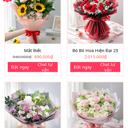
Mắt Biếc
Bó Bó Hoa Hiện Đại 23
Giá
Giá
540.000
₫
490.000
₫
2.015.000
₫
gốc
hiện
là:
tại
Chat tư
Chat tư
Đặt ngay
Đặt ngay
540.000₫.
là:
vấn
vấn
490.000₫.