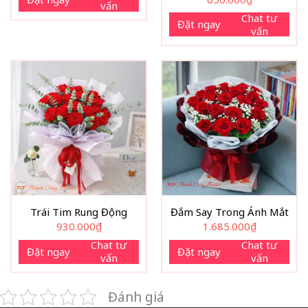
vấn
Chat tư
Đặt ngay
vấn
Trái Tim Rung Động
Đắm Say Trong Ánh Mắt
930.000
₫
1.685.000
₫
Chat tư
Chat tư
Đặt ngay
Đặt ngay
vấn
vấn
Đánh giá