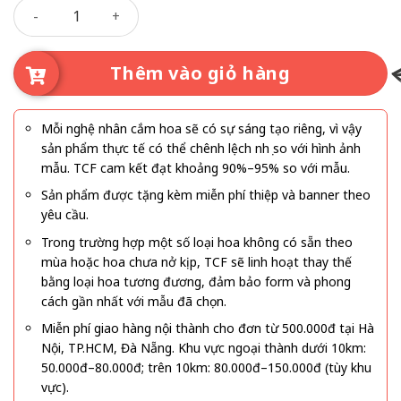
Bó Hoa Yêu Từ Ánh Nhìn Đầu Tiên số lượng
Thêm vào giỏ hàng
Mỗi nghệ nhân cắm hoa sẽ có sự sáng tạo riêng, vì vậy
sản phẩm thực tế có thể chênh lệch nhẹ so với hình ảnh
mẫu. TCF cam kết đạt khoảng 90%–95% so với mẫu.
Sản phẩm được tặng kèm miễn phí thiệp và banner theo
yêu cầu.
Trong trường hợp một số loại hoa không có sẵn theo
mùa hoặc hoa chưa nở kịp, TCF sẽ linh hoạt thay thế
bằng loại hoa tương đương, đảm bảo form và phong
cách gần nhất với mẫu đã chọn.
Miễn phí giao hàng nội thành cho đơn từ 500.000đ tại Hà
Nội, TP.HCM, Đà Nẵng. Khu vực ngoại thành dưới 10km:
50.000đ–80.000đ; trên 10km: 80.000đ–150.000đ (tùy khu
vực).