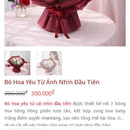
Bó Hoa Yêu Từ Ánh Nhìn Đầu Tiên
Giá
Giá
₫
₫
350.000
300.000
gốc
hiện
Bó hoa yêu từ cái nhìn đầu tiên
được thiết kế với 7 bông
là:
tại
hoa hồng hồng phấn tươi tắn, kết hợp cùng hoa baby
350.000₫.
là:
trắng điểm xuyết nhẹ nhàng, tạo nên tổng thể hài hòa, tinh
300.000₫.
tế và rất dễ gây thiện cảm ngay từ ánh nhìn đầu tiên.