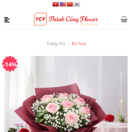
Skip
to
content
Trang chủ
/
Bó hoa
-14%