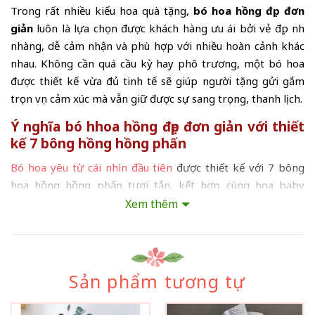
Trong rất nhiều kiểu hoa quà tặng,
bó hoa hồng đẹp đơn
giản
luôn là lựa chọn được khách hàng ưu ái bởi vẻ đẹp nhẹ
nhàng, dễ cảm nhận và phù hợp với nhiều hoàn cảnh khác
nhau. Không cần quá cầu kỳ hay phô trương, một bó hoa
được thiết kế vừa đủ tinh tế sẽ giúp người tặng gửi gắm
trọn vẹn cảm xúc mà vẫn giữ được sự sang trọng, thanh lịch.
Ý nghĩa bó hhoa hồng đẹp đơn giản với thiết
kế 7 bông hồng hồng phấn
Bó hoa yêu từ cái nhìn đầu tiên
được thiết kế với 7 bông
hoa hồng hồng phấn tươi tắn, kết hợp cùng hoa baby
trắng điểm xuyết nhẹ nhàng, tạo nên tổng thể hài hòa, tinh
Xem thêm
tế và rất dễ gây thiện cảm ngay từ ánh nhìn đầu tiên. Đây là
kiểu bó được nhiều khách hàng lựa chọn khi muốn tặng hoa
một cách tự nhiên, không quá hình thức nhưng vẫn đủ để
người nhận cảm thấy được trân trọng.
Sản phẩm tương tự
Con số
7 bông hồng
mang ý nghĩa của sự yêu thương bền