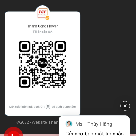
@2022 - Website
Thành Công Flower
| Design bởi
TCF
Ms - Thúy Hằng
Gửi cho bạn một tin nhắn