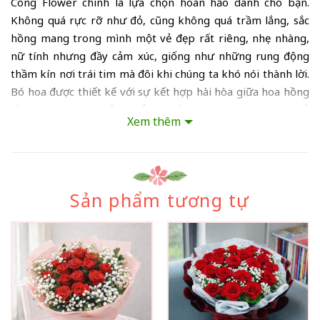
Công Flower chính là lựa chọn hoàn hảo dành cho bạn.
Không quá rực rỡ như đỏ, cũng không quá trầm lắng, sắc
hồng mang trong mình một vẻ đẹp rất riêng, nhẹ nhàng,
nữ tính nhưng đầy cảm xúc, giống như những rung động
thầm kín nơi trái tim mà đôi khi chúng ta khó nói thành lời.
Bó hoa được thiết kế với sự kết hợp hài hòa giữa hoa hồng
hồng pastel, hoa trắng điểm xuyết cùng cúc ping pong nhỏ
Xem thêm
xinh, tất cả được ôm trọn trong lớp giấy gói xanh dịu mắt,
tạo nên tổng thể thanh thoát, hiện đại và vô cùng cuốn hút.
Hoa hồng hồng từ lâu đã được xem là biểu tượng của sự
ngọt ngào, sự trân trọng và những cảm xúc chân thành. Khi
Sản phẩm tương tự
bạn tặng một
bó hoa hồng
như thế này, không chỉ đơn
thuần là một món quà, mà còn là cách bạn gửi đi thông
điệp: “Anh luôn quan tâm đến em, theo một cách nhẹ nhàng
nhưng đủ sâu sắc”. Đây là kiểu hoa rất phù hợp để tặng sinh
nhật, tặng người yêu, bạn gái, hoặc thậm chí là một lời cảm
ơn tinh tế dành cho người mà bạn trân quý. Tại Thành Công
Flower, mỗi bó hoa đều được chăm chút kỹ lưỡng từ khâu