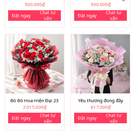
người nhận nhớ mãi. Và đôi khi, chỉ cần một bó hoa hồng
930.000
₫
930.000
₫
hồng dịu dàng như thế này cũng đủ để mở ra một câu
Chat tư
Chat tư
Đặt ngay
Đặt ngay
chuyện mới, một kỷ niệm đáng nhớ hay đơn giản là làm ai
vấn
vấn
đó mỉm cười cả ngày. Hãy để
tiệm hoa tươi Thành Công
Flower
đồng hành cùng bạn trong những khoảnh khắc
quan trọng, giúp bạn biến những điều khó nói thành những
điều thật đẹp bằng ngôn ngữ của hoa.
Bó Bó Hoa Hiện Đại 23
Yêu thương đong đầy
2.015.000
₫
617.000
₫
Chat tư
Chat tư
Đặt ngay
Đặt ngay
vấn
vấn