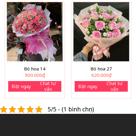
Bó hoa 14
Bó hoa 27
900.000
₫
620.000
₫
Chat tư
Chat tư
Đặt ngay
Đặt ngay
vấn
vấn
5/5 - (1 bình chọn)