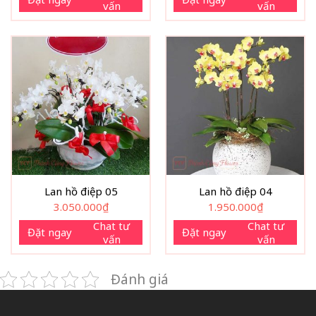
vấn
vấn
Lan hồ điệp 05
Lan hồ điệp 04
3.050.000
₫
1.950.000
₫
Chat tư
Chat tư
Đặt ngay
Đặt ngay
vấn
vấn
Đánh giá