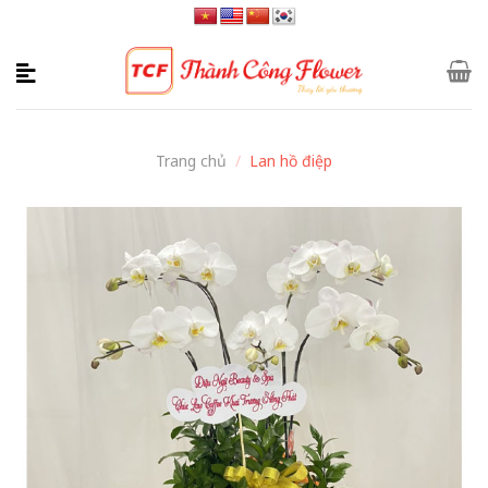
Skip
to
content
Trang chủ
/
Lan hồ điệp