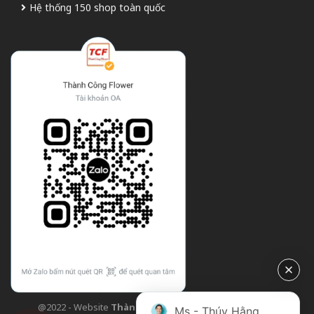
Hệ thống 150 shop toàn quốc
@2022 - Website
Thành Công Flower
| Design bởi
TCF
Ms - Thúy Hằng