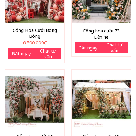
Cổng Hoa Cưới Bong
Cổng hoa cưới 73
Bóng
Liên hệ
6.500.000
₫
Chat tư
Đặt ngay
vấn
Chat tư
Đặt ngay
vấn