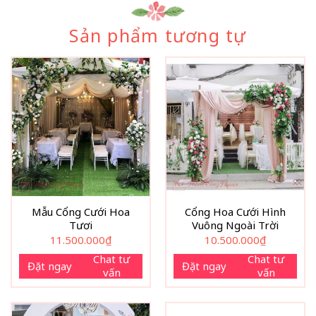
Sản phẩm tương tự
Mẫu Cổng Cưới Hoa
Cổng Hoa Cưới Hình
Tươi
Vuông Ngoài Trời
11.500.000
₫
10.500.000
₫
Chat tư
Chat tư
Đặt ngay
Đặt ngay
vấn
vấn