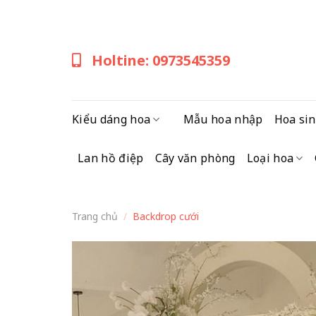
Skip
to
content
Holtine: 0973545359
Kiểu dáng hoa
Mẫu hoa nhập
Hoa sin
Lan hồ điệp
Cây văn phòng
Loại hoa
Trang chủ
/
Backdrop cưới