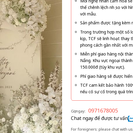
Mỗi nghệ nhân cắm hoa sẽ c
thể chênh lệch nhẹ so với
với mẫu.
Sản phẩm được tặng kèm mi
Trong trường hợp một số l
kịp, TCF sẽ linh hoạt thay
phong cách gần nhất với m
Miễn phí giao hàng nội thà
Nẵng. Khu vực ngoại thành
150.000đ (tùy khu vực).
Phí giao hàng sẽ được hiển 
TCF cam kết bảo hành 100
nếu có sự cố trong quá trì
0971678005
Gọi ngay:
Chat ngay để được tư vấn
For foreigners: please chat with us 