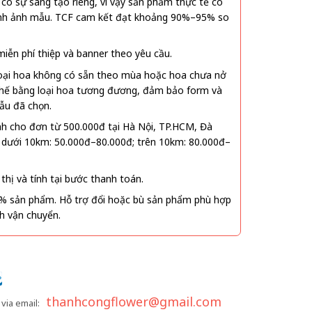
ó sự sáng tạo riêng, vì vậy sản phẩm thực tế có
 hình ảnh mẫu. TCF cam kết đạt khoảng 90%–95% so
ễn phí thiệp và banner theo yêu cầu.
oại hoa không có sẵn theo mùa hoặc hoa chưa nở
 thế bằng loại hoa tương đương, đảm bảo form và
ẫu đã chọn.
nh cho đơn từ 500.000đ tại Hà Nội, TP.HCM, Đà
 dưới 10km: 50.000đ–80.000đ; trên 10km: 80.000đ–
thị và tính tại bước thanh toán.
% sản phẩm. Hỗ trợ đổi hoặc bù sản phẩm phù hợp
nh vận chuyển.
thanhcongflower@gmail.com
via email: