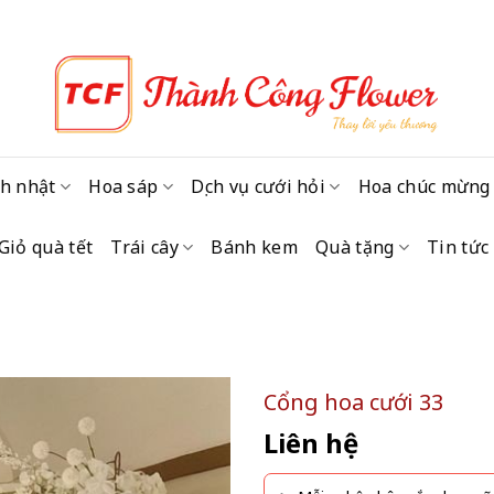
h nhật
Hoa sáp
Dịch vụ cưới hỏi
Hoa chúc mừng
Giỏ quà tết
Trái cây
Bánh kem
Quà tặng
Tin tức
Cổng hoa cưới 33
Liên hệ