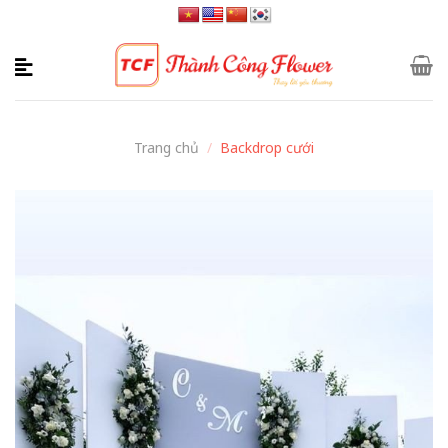
Skip
to
content
Trang chủ
/
Backdrop cưới