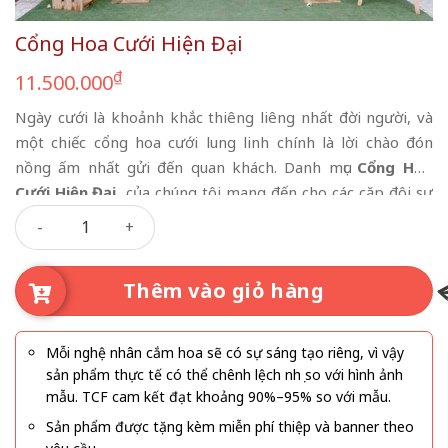
Cổng Hoa Cưới Hiện Đại
₫
11.500.000
Ngày cưới là khoảnh khắc thiêng liêng nhất đời người, và
một chiếc cổng hoa cưới lung linh chính là lời chào đón
nồng ấm nhất gửi đến quan khách. Danh mục
Cổng Hoa
Cưới Hiện Đại
của chúng tôi mang đến cho các cặp đôi sự
Cổng Hoa Cưới Hiện Đại số lượng
kết hợp hoàn hảo giữa thẩm mỹ thời thượng và ngân sách
hợp lý.
Thêm vào giỏ hàng
Mỗi nghệ nhân cắm hoa sẽ có sự sáng tạo riêng, vì vậy
sản phẩm thực tế có thể chênh lệch nhẹ so với hình ảnh
mẫu. TCF cam kết đạt khoảng 90%–95% so với mẫu.
Sản phẩm được tặng kèm miễn phí thiệp và banner theo