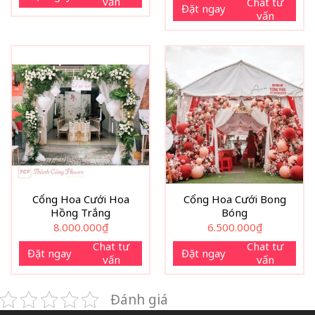
vấn
Chat tư
Đặt ngay
vấn
Cổng Hoa Cưới Hoa
Cổng Hoa Cưới Bong
Hồng Trắng
Bóng
8.000.000
₫
6.500.000
₫
Chat tư
Chat tư
Đặt ngay
Đặt ngay
vấn
vấn
Đánh giá