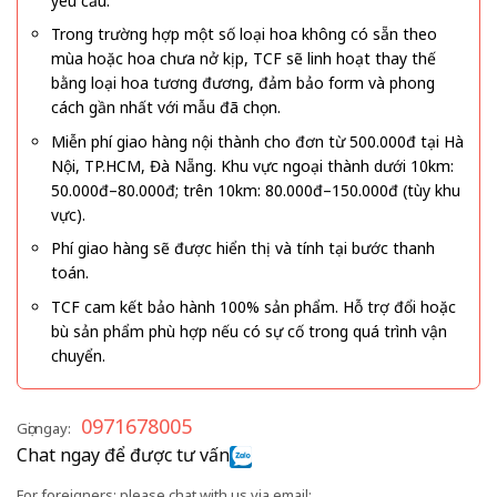
yêu cầu.
Trong trường hợp một số loại hoa không có sẵn theo
mùa hoặc hoa chưa nở kịp, TCF sẽ linh hoạt thay thế
bằng loại hoa tương đương, đảm bảo form và phong
cách gần nhất với mẫu đã chọn.
Miễn phí giao hàng nội thành cho đơn từ 500.000đ tại Hà
Nội, TP.HCM, Đà Nẵng. Khu vực ngoại thành dưới 10km:
50.000đ–80.000đ; trên 10km: 80.000đ–150.000đ (tùy khu
vực).
Phí giao hàng sẽ được hiển thị và tính tại bước thanh
toán.
TCF cam kết bảo hành 100% sản phẩm. Hỗ trợ đổi hoặc
bù sản phẩm phù hợp nếu có sự cố trong quá trình vận
chuyển.
0971678005
Gọi ngay:
Chat ngay để được tư vấn
For foreigners: please chat with us via email: