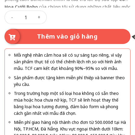
Hoa Cưới Boho
của chúng tôi sử dụng những chất liệu mộc
Cổng Hoa Cưới Boho số lượng
mạc nhất như cỏ lau, lá khô, gỗ tự nhiên kết hợp cùng hoa
lụa tone màu ấm để tạo nên một không gian hoang dã
nhưng không kém phần lãng mạn và tinh tế.
Thêm vào giỏ hàng
Mỗi nghệ nhân cắm hoa sẽ có sự sáng tạo riêng, vì vậy
sản phẩm thực tế có thể chênh lệch nhẹ so với hình ảnh
mẫu. TCF cam kết đạt khoảng 90%–95% so với mẫu.
Sản phẩm được tặng kèm miễn phí thiệp và banner theo
yêu cầu.
Trong trường hợp một số loại hoa không có sẵn theo
mùa hoặc hoa chưa nở kịp, TCF sẽ linh hoạt thay thế
bằng loại hoa tương đương, đảm bảo form và phong
cách gần nhất với mẫu đã chọn.
Miễn phí giao hàng nội thành cho đơn từ 500.000đ tại Hà
Nội, TP.HCM, Đà Nẵng. Khu vực ngoại thành dưới 10km: