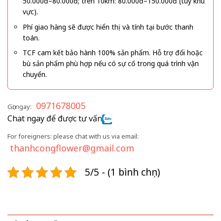
50.000đ–80.000đ; trên 10km: 80.000đ–150.000đ (tùy khu
vực).
Phí giao hàng sẽ được hiển thị và tính tại bước thanh
toán.
TCF cam kết bảo hành 100% sản phẩm. Hỗ trợ đổi hoặc
bù sản phẩm phù hợp nếu có sự cố trong quá trình vận
chuyển.
0971678005
Gọi ngay:
Chat ngay để được tư vấn
For foreigners: please chat with us via email:
thanhcongflower@gmail.com
5/5 - (1 bình chọn)