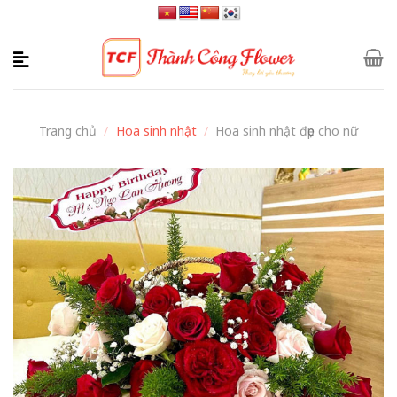
Skip
to
content
Trang chủ
/
Hoa sinh nhật
/
Hoa sinh nhật đẹp cho nữ