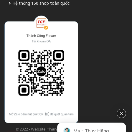
Hệ thống 150 shop toàn quốc
@2022 - Website
Thành Công Flower
| Design bởi
TCF
Ms - Thúy Hằng