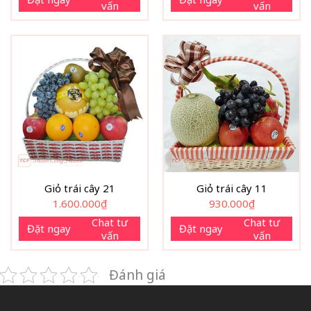
vấn
vấn
Giỏ trái cây 21
Giỏ trái cây 11
1.600.000
₫
930.000
₫
Chat tư
Chat tư
Đặt ngay
Đặt ngay
vấn
vấn
Đánh giá