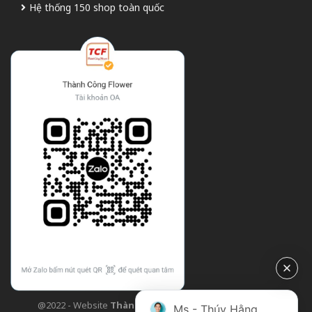
Hệ thống 150 shop toàn quốc
@2022 - Website
Thành Công Flower
| Design bởi
TCF
Ms - Thúy Hằng