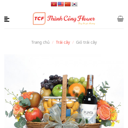
Skip
to
content
Trang chủ
/
Trái cây
/
Giỏ trái cây