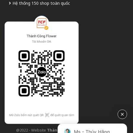
Hệ thống 150 shop toàn quốc
@2022 - Website
Thành Công Flower
| Design bởi
TCF
Ms - Thúy Hằng