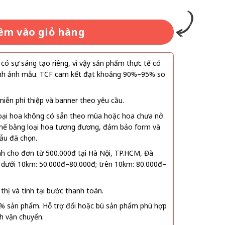
êm vào giỏ hàng
ó sự sáng tạo riêng, vì vậy sản phẩm thực tế có
 hình ảnh mẫu. TCF cam kết đạt khoảng 90%–95% so
ễn phí thiệp và banner theo yêu cầu.
oại hoa không có sẵn theo mùa hoặc hoa chưa nở
 thế bằng loại hoa tương đương, đảm bảo form và
ẫu đã chọn.
nh cho đơn từ 500.000đ tại Hà Nội, TP.HCM, Đà
 dưới 10km: 50.000đ–80.000đ; trên 10km: 80.000đ–
thị và tính tại bước thanh toán.
% sản phẩm. Hỗ trợ đổi hoặc bù sản phẩm phù hợp
nh vận chuyển.