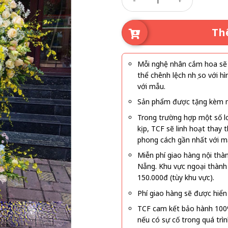
Th
Mỗi nghệ nhân cắm hoa sẽ c
thể chênh lệch nhẹ so với
với mẫu.
Sản phẩm được tặng kèm mi
Trong trường hợp một số l
kịp, TCF sẽ linh hoạt thay
phong cách gần nhất với m
Miễn phí giao hàng nội thà
Nẵng. Khu vực ngoại thành
150.000đ (tùy khu vực).
Phí giao hàng sẽ được hiển 
TCF cam kết bảo hành 100
nếu có sự cố trong quá trì