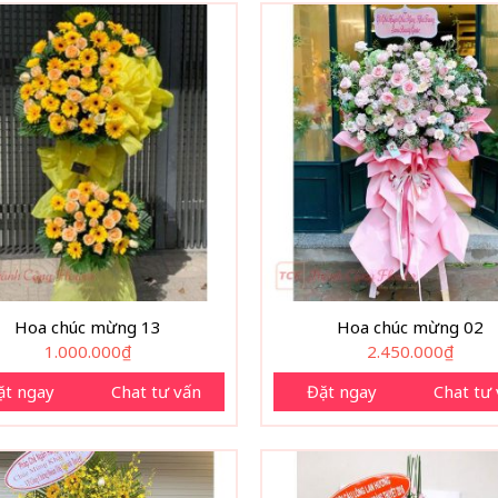
Hoa chúc mừng 13
Hoa chúc mừng 02
1.000.000
₫
2.450.000
₫
ặt ngay
Chat tư vấn
Đặt ngay
Chat tư