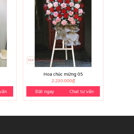
Hoa chúc mừng 05
2.230.000
₫
 vấn
Đặt ngay
Chat tư vấn