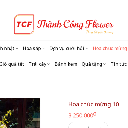
h nhật
Hoa sáp
Dịch vụ cưới hỏi
Hoa chúc mừng
Giỏ quà tết
Trái cây
Bánh kem
Quà tặng
Tin tức
Hoa chúc mừng 10
₫
3.250.000
Hoa chúc mừng 10 số lượng