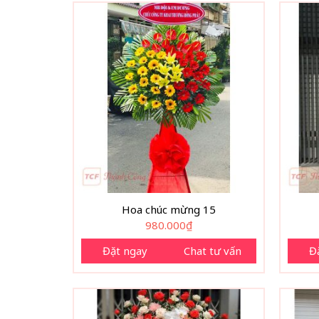
Hoa chúc mừng 15
980.000
₫
Đặt ngay
Chat tư vấn
Đ