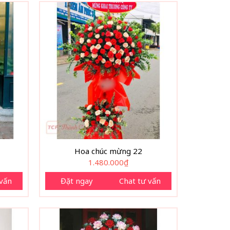
Hoa chúc mừng 22
1.480.000
₫
 vấn
Đặt ngay
Chat tư vấn