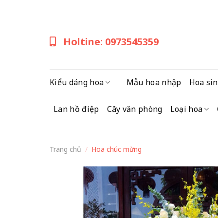
Skip
to
content
Holtine: 0973545359
Kiểu dáng hoa
Mẫu hoa nhập
Hoa sin
Lan hồ điệp
Cây văn phòng
Loại hoa
Trang chủ
/
Hoa chúc mừng