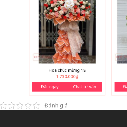
Hoa chúc mừng 18
1.730.000
₫
Đặt ngay
Chat tư vấn
Đ
Đánh giá