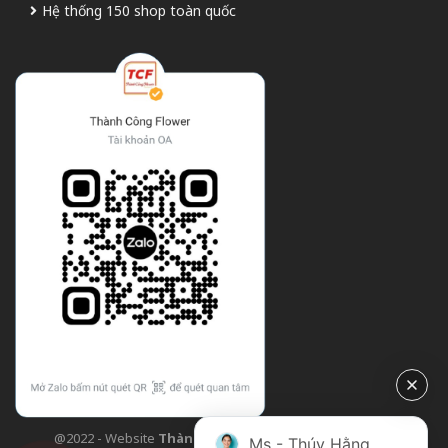
Hệ thống 150 shop toàn quốc
@2022 - Website
Thành Công Flower
| Design bởi
TCF
Ms - Thúy Hằng