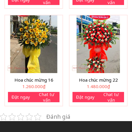
vấn
vấn
Hoa chúc mừng 16
Hoa chúc mừng 22
1.260.000
₫
1.480.000
₫
Chat tư
Chat tư
Đặt ngay
Đặt ngay
vấn
vấn
Đánh giá