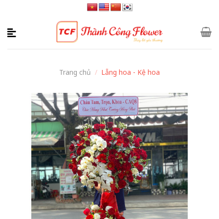
Skip
to
content
Trang chủ
/
Lẵng hoa - Kệ hoa