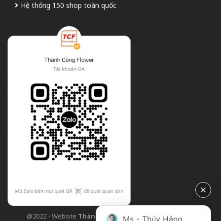
Hệ thống 150 shop toàn quốc
@2022 - Website
Thành Công Flower
| Design bởi
TCF
Ms - Thúy Hằng