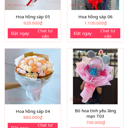
Hoa hồng sáp 05
Hoa hồng sáp 06
920.000
₫
1.100.000
₫
Chat tư
Chat tư
Đặt ngay
Đặt ngay
vấn
vấn
Bó hoa tình yêu lãng
Hoa hồng sáp 04
mạn T03
880.000
₫
700.000
₫
Chat tư
Đặt ngay