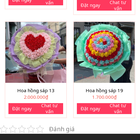
Chat tư
vấn
Đặt ngay
vấn
Hoa hồng sáp 13
Hoa hồng sáp 19
2.000.000
₫
1.700.000
₫
Chat tư
Chat tư
Đặt ngay
Đặt ngay
vấn
vấn
Đánh giá