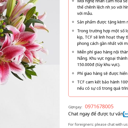
Mỗi nghệ nhân cắm hoa sẽ c
thể chênh lệch nhẹ so với
với mẫu.
Sản phẩm được tặng kèm mi
Trong trường hợp một số l
kịp, TCF sẽ linh hoạt thay
phong cách gần nhất với m
Miễn phí giao hàng nội thà
Nẵng. Khu vực ngoại thành
150.000đ (tùy khu vực).
Phí giao hàng sẽ được hiển 
TCF cam kết bảo hành 100
nếu có sự cố trong quá trì
0971678005
Gọi ngay:
Chat ngay để được tư vấn
For foreigners: please chat with us 