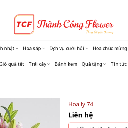
h nhật
Hoa sáp
Dịch vụ cưới hỏi
Hoa chúc mừng
Giỏ quà tết
Trái cây
Bánh kem
Quà tặng
Tin tức
Hoa ly 74
Liên hệ