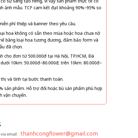
ó sự sáng tạo riêng, vì vậy sản phẩm thực tế có
 hình ảnh mẫu. TCF cam kết đạt khoảng 90%–95% so
ễn phí thiệp và banner theo yêu cầu.
oại hoa không có sẵn theo mùa hoặc hoa chưa nở
 thế bằng loại hoa tương đương, đảm bảo form và
ẫu đã chọn.
nh cho đơn từ 500.000đ tại Hà Nội, TP.HCM, Đà
 dưới 10km: 50.000đ–80.000đ; trên 10km: 80.000đ–
thị và tính tại bước thanh toán.
% sản phẩm. Hỗ trợ đổi hoặc bù sản phẩm phù hợp
nh vận chuyển.
thanhcongflower@gmail.com
via email: