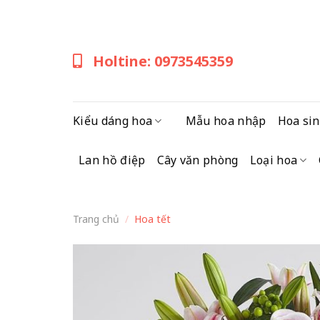
Skip
to
content
Holtine: 0973545359
Kiểu dáng hoa
Mẫu hoa nhập
Hoa sin
Lan hồ điệp
Cây văn phòng
Loại hoa
Trang chủ
/
Hoa tết