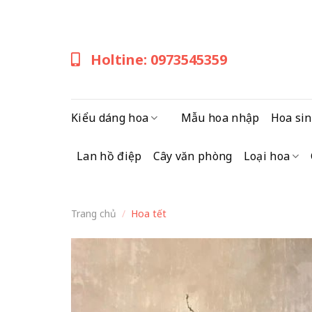
Skip
to
content
Holtine: 0973545359
Kiểu dáng hoa
Mẫu hoa nhập
Hoa sin
Lan hồ điệp
Cây văn phòng
Loại hoa
Trang chủ
/
Hoa tết