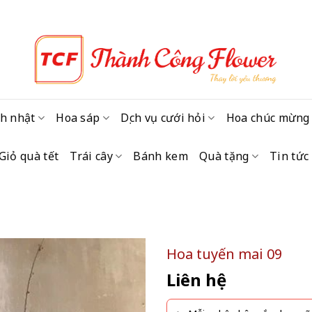
h nhật
Hoa sáp
Dịch vụ cưới hỏi
Hoa chúc mừng
Giỏ quà tết
Trái cây
Bánh kem
Quà tặng
Tin tức
Hoa tuyến mai 09
Liên hệ