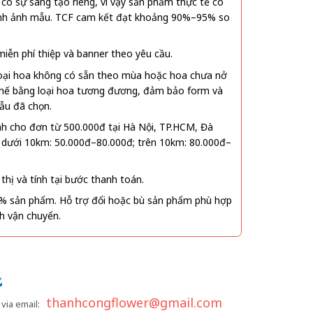
ó sự sáng tạo riêng, vì vậy sản phẩm thực tế có
 hình ảnh mẫu. TCF cam kết đạt khoảng 90%–95% so
ễn phí thiệp và banner theo yêu cầu.
oại hoa không có sẵn theo mùa hoặc hoa chưa nở
 thế bằng loại hoa tương đương, đảm bảo form và
ẫu đã chọn.
nh cho đơn từ 500.000đ tại Hà Nội, TP.HCM, Đà
 dưới 10km: 50.000đ–80.000đ; trên 10km: 80.000đ–
thị và tính tại bước thanh toán.
% sản phẩm. Hỗ trợ đổi hoặc bù sản phẩm phù hợp
nh vận chuyển.
thanhcongflower@gmail.com
via email: