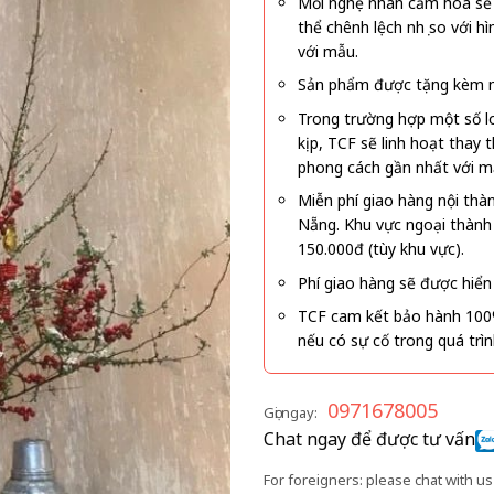
Mỗi nghệ nhân cắm hoa sẽ c
thể chênh lệch nhẹ so với
với mẫu.
Sản phẩm được tặng kèm mi
Trong trường hợp một số l
kịp, TCF sẽ linh hoạt thay
phong cách gần nhất với m
Miễn phí giao hàng nội thà
Nẵng. Khu vực ngoại thành
150.000đ (tùy khu vực).
Phí giao hàng sẽ được hiển 
TCF cam kết bảo hành 100
nếu có sự cố trong quá trì
0971678005
Gọi ngay:
Chat ngay để được tư vấn
For foreigners: please chat with us 