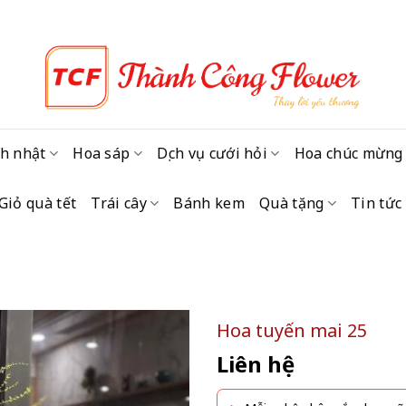
h nhật
Hoa sáp
Dịch vụ cưới hỏi
Hoa chúc mừng
Giỏ quà tết
Trái cây
Bánh kem
Quà tặng
Tin tức
Hoa tuyến mai 25
Liên hệ