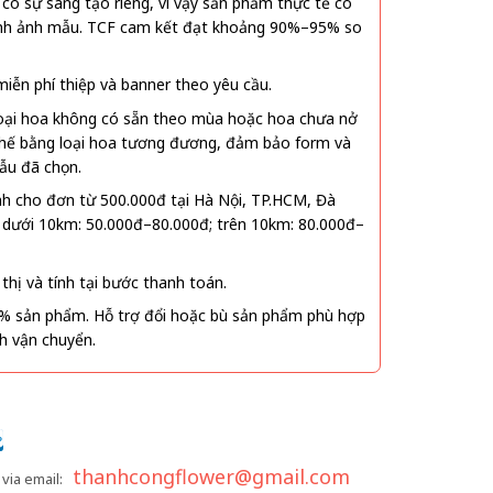
ó sự sáng tạo riêng, vì vậy sản phẩm thực tế có
 hình ảnh mẫu. TCF cam kết đạt khoảng 90%–95% so
ễn phí thiệp và banner theo yêu cầu.
oại hoa không có sẵn theo mùa hoặc hoa chưa nở
 thế bằng loại hoa tương đương, đảm bảo form và
ẫu đã chọn.
nh cho đơn từ 500.000đ tại Hà Nội, TP.HCM, Đà
 dưới 10km: 50.000đ–80.000đ; trên 10km: 80.000đ–
thị và tính tại bước thanh toán.
% sản phẩm. Hỗ trợ đổi hoặc bù sản phẩm phù hợp
nh vận chuyển.
thanhcongflower@gmail.com
via email: