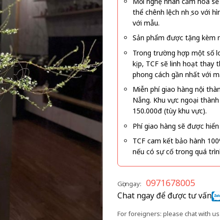
Mỗi nghệ nhân cắm hoa sẽ c
thể chênh lệch nhẹ so với
với mẫu.
Sản phẩm được tặng kèm mi
Trong trường hợp một số l
kịp, TCF sẽ linh hoạt thay
phong cách gần nhất với m
Miễn phí giao hàng nội thà
Nẵng. Khu vực ngoại thành
150.000đ (tùy khu vực).
Phí giao hàng sẽ được hiển 
TCF cam kết bảo hành 100
nếu có sự cố trong quá trì
0971678005
Gọi ngay:
Chat ngay để được tư vấn
For foreigners: please chat with us 