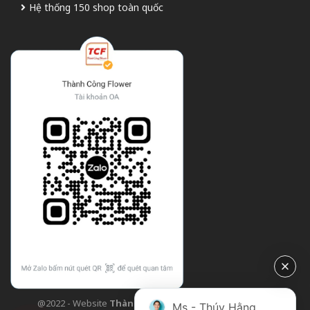
Hệ thống 150 shop toàn quốc
@2022 - Website
Thành Công Flower
| Design bởi
TCF
Ms - Thúy Hằng