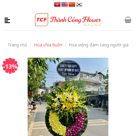
Skip
to
content
Trang chủ
/
Hoa chia buồn
/
Hoa viếng đám tang người già
-13%