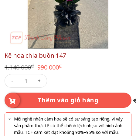
Kệ hoa chia buồn 147
Giá
Giá
₫
₫
1.140.000
990.000
gốc
hiện
Kệ hoa chia buồn 147 số lượng
là:
tại
1.140.000₫.
là:
990.000₫.
Thêm vào giỏ hàng
Mỗi nghệ nhân cắm hoa sẽ có sự sáng tạo riêng, vì vậy
sản phẩm thực tế có thể chênh lệch nhẹ so với hình ảnh
mẫu. TCF cam kết đạt khoảng 90%–95% so với mẫu.