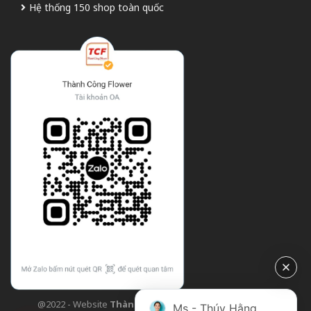
Hệ thống 150 shop toàn quốc
@2022 - Website
Thành Công Flower
| Design bởi
TCF
Ms - Thúy Hằng