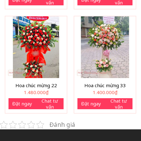
vấn
vấn
Hoa chúc mừng 22
Hoa chúc mừng 33
1.480.000
₫
1.400.000
₫
Chat tư
Chat tư
Đặt ngay
Đặt ngay
vấn
vấn
Đánh giá