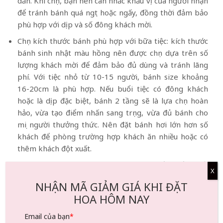
dẫn. Khi chọn, bạn nên cân nhắc khẩu vị của người nhận
để tránh bánh quá ngọt hoặc ngấy, đồng thời đảm bảo
phù hợp với dịp và số đông khách mời.
Chọn kích thước bánh phù hợp với bữa tiệc: kích thước
bánh sinh nhật màu hồng nên được chọn dựa trên số
lượng khách mời để đảm bảo đủ dùng và tránh lãng
phí. Với tiệc nhỏ từ 10-15 người, bánh size khoảng
16-20cm là phù hợp. Nếu buổi tiệc có đông khách
hoặc là dịp đặc biệt, bánh 2 tầng sẽ là lựa chọn hoàn
hảo, vừa tạo điểm nhấn sang trọng, vừa đủ bánh cho
mọi người thưởng thức. Nên đặt bánh hơi lớn hơn số
khách để phòng trường hợp khách ăn nhiều hoặc có
thêm khách đột xuất.
Lựa chọn tiệm bánh có thương hiệu và đảm bảo chất
X
lượng: chất lượng và uy tín của tiệm bánh là yếu tố
NHẬN MÃ GIẢM GIÁ KHI ĐẶT
then chốt để đảm bảo chiếc bánh sinh nhật màu hồng
HOA HÔM NAY
không chỉ đẹp mắt mà còn ngon miệng và an toàn.
Một tiệm bánh uy tín thường có nguyên liệu tươi mới,
Email của bạn
*