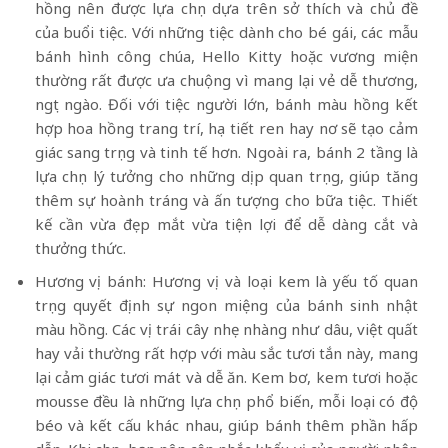
hồng nên được lựa chọn dựa trên sở thích và chủ đề
của buổi tiệc. Với những tiệc dành cho bé gái, các mẫu
bánh hình công chúa, Hello Kitty hoặc vương miện
thường rất được ưa chuộng vì mang lại vẻ dễ thương,
ngọt ngào. Đối với tiệc người lớn, bánh màu hồng kết
hợp hoa hồng trang trí, họa tiết ren hay nơ sẽ tạo cảm
giác sang trọng và tinh tế hơn. Ngoài ra, bánh 2 tầng là
lựa chọn lý tưởng cho những dịp quan trọng, giúp tăng
thêm sự hoành tráng và ấn tượng cho bữa tiệc. Thiết
kế cần vừa đẹp mắt vừa tiện lợi để dễ dàng cắt và
thưởng thức.
Hương vị bánh: Hương vị và loại kem là yếu tố quan
trọng quyết định sự ngon miệng của bánh sinh nhật
màu hồng. Các vị trái cây nhẹ nhàng như dâu, việt quất
hay vải thường rất hợp với màu sắc tươi tắn này, mang
lại cảm giác tươi mát và dễ ăn. Kem bơ, kem tươi hoặc
mousse đều là những lựa chọn phổ biến, mỗi loại có độ
béo và kết cấu khác nhau, giúp bánh thêm phần hấp