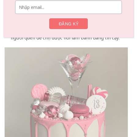
công thức ổn định và tay nghề trang trí chuyên
nghiệp. Ngoài ra, thái độ phục vụ tận tình, đúng hẹn
và khả năng tư vấn theo yêu cầu khách hàng cũng là
điểm cộng lớn. Trước khi đặt bánh, bạn nên tham
khảo đánh giá, hình ảnh thực tế hoặc hỏi ý kiến từ
người quen để chọn được nơi làm bánh đáng tin cậy.