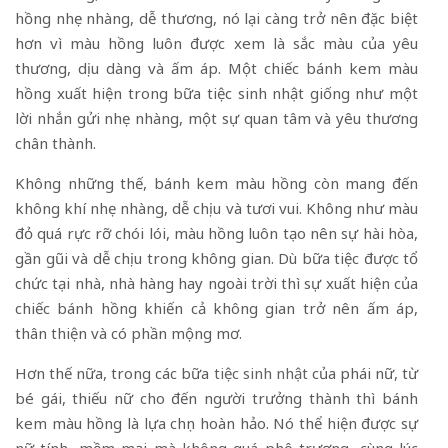
hồng nhẹ nhàng, dễ thương, nó lại càng trở nên đặc biệt
hơn vì màu hồng luôn được xem là sắc màu của yêu
thương, dịu dàng và ấm áp. Một chiếc bánh kem màu
hồng xuất hiện trong bữa tiệc sinh nhật giống như một
lời nhắn gửi nhẹ nhàng, một sự quan tâm và yêu thương
chân thành.
Không những thế, bánh kem màu hồng còn mang đến
không khí nhẹ nhàng, dễ chịu và tươi vui. Không như màu
đỏ quá rực rỡ chói lói, màu hồng luôn tạo nên sự hài hòa,
gần gũi và dễ chịu trong không gian. Dù bữa tiệc được tổ
chức tại nhà, nhà hàng hay ngoài trời thì sự xuất hiện của
chiếc bánh hồng khiến cả không gian trở nên ấm áp,
thân thiện và có phần mộng mơ.
Hơn thế nữa, trong các bữa
tiệc sinh nhật
của phái nữ, từ
bé gái, thiếu nữ cho đến người trưởng thành thì bánh
kem màu hồng là lựa chọn hoàn hảo. Nó thể hiện được sự
nữ tính, mềm mại mà không quá phô trương, cùng lúc