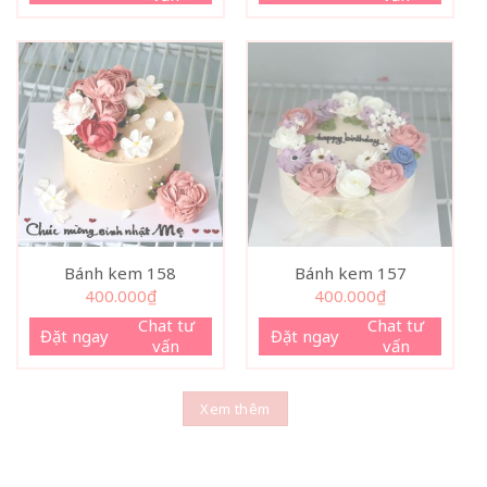
Bánh kem 158
Bánh kem 157
400.000
₫
400.000
₫
Chat tư
Chat tư
Đặt ngay
Đặt ngay
vấn
vấn
Xem thêm