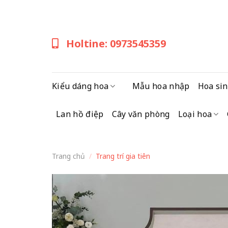
Skip
to
content
Holtine: 0973545359
Kiểu dáng hoa
Mẫu hoa nhập
Hoa sin
Lan hồ điệp
Cây văn phòng
Loại hoa
Trang chủ
/
Trang trí gia tiên