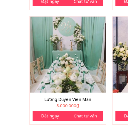
Đặt ngay
Chat tư vấn
Đ
Lương Duyên Viên Mãn
8.000.000
₫
Đặt ngay
Chat tư vấn
Đ