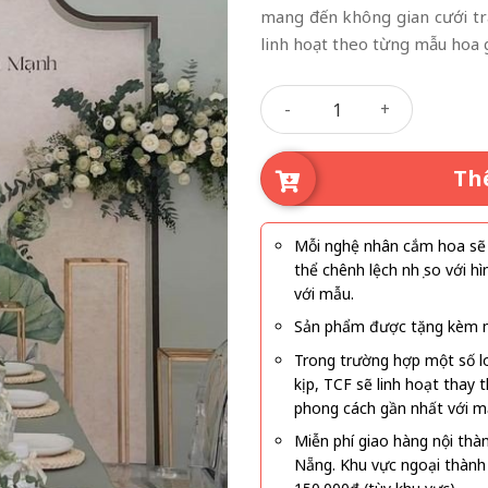
mang đến không gian cưới tra
linh hoạt theo từng mẫu hoa g
Hỷ Sự Đong Đầy số lượng
Th
Mỗi nghệ nhân cắm hoa sẽ c
thể chênh lệch nhẹ so với
với mẫu.
Sản phẩm được tặng kèm mi
Trong trường hợp một số l
kịp, TCF sẽ linh hoạt thay
phong cách gần nhất với m
Miễn phí giao hàng nội thà
Nẵng. Khu vực ngoại thành