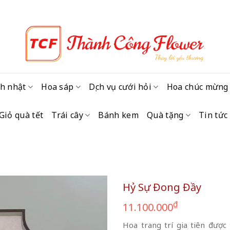
h nhật
Hoa sáp
Dịch vụ cưới hỏi
Hoa chúc mừng
Giỏ quà tết
Trái cây
Bánh kem
Quà tặng
Tin tức
Hỷ Sự Đong Đầy
₫
11.100.000
Hoa trang trí gia tiên được 