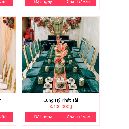
 vấn
Đặt ngay
Chat tư vấn
n
Cung Hỷ Phát Tài
8.400.000
₫
 vấn
Đặt ngay
Chat tư vấn