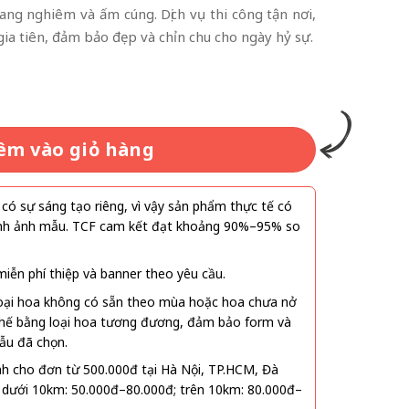
ng nghiêm và ấm cúng. Dịch vụ thi công tận nơi,
ia tiên, đảm bảo đẹp và chỉn chu cho ngày hỷ sự.
êm vào giỏ hàng
ó sự sáng tạo riêng, vì vậy sản phẩm thực tế có
 hình ảnh mẫu. TCF cam kết đạt khoảng 90%–95% so
ễn phí thiệp và banner theo yêu cầu.
oại hoa không có sẵn theo mùa hoặc hoa chưa nở
 thế bằng loại hoa tương đương, đảm bảo form và
ẫu đã chọn.
nh cho đơn từ 500.000đ tại Hà Nội, TP.HCM, Đà
 dưới 10km: 50.000đ–80.000đ; trên 10km: 80.000đ–