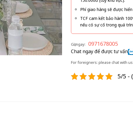
150.000đ (tùy khu vực).
Phí giao hàng sẽ được hiển 
TCF cam kết bảo hành 100
nếu có sự cố trong quá trì
0971678005
Gọi ngay:
Chat ngay để được tư vấn
For foreigners: please chat with us 
5/5 - 