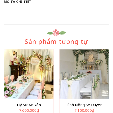
MÔ TẢ CHI TIẾT
Sản phẩm tương tự
Hỷ Sự An Yên
Tình Nồng Se Duyên
7.600.000
₫
7.100.000
₫