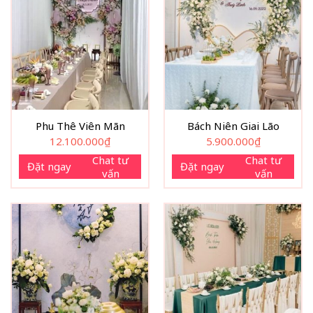
Phu Thê Viên Mãn
Bách Niên Giai Lão
12.100.000
₫
5.900.000
₫
Chat tư
Chat tư
Đặt ngay
Đặt ngay
vấn
vấn