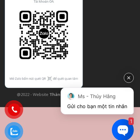
@2022 - Website
Thành Công Flower
| Design bởi
TCF
Ms - Thúy Hằng
Gửi cho bạn một tin nhắn
1