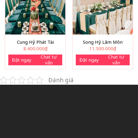
Cung Hỷ Phát Tài
Song Hỷ Lâm Môn
8.400.000
₫
11.500.000
₫
Chat tư
Chat tư
Đặt ngay
Đặt ngay
vấn
vấn
Đánh giá