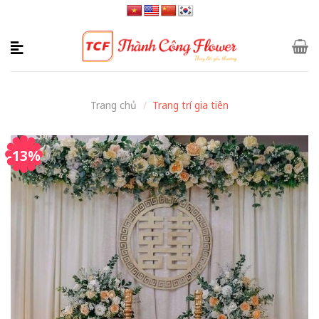
Skip
to
content
Trang chủ
/
Trang trí gia tiên
-13%