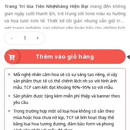
gốc
hiện
Trang Trí Gia Tiên Nhẹ Nhàng Hiện Đại
mang đến không
là:
tại
gian ngày cưới thanh lịch, trẻ trung với tone màu xu hướng
7.700.000₫.
là:
và hoa tươi tinh tế. Thiết kế tối giản nhưng vẫn giữ trọn
6.700.000₫.
nét trang nghiêm, tạo phông nền hoàn hảo cho những bức
Trang Trí Gia Tiên Nhẹ Nhàng Hiện Đại số lượng
ảnh ngày hỷ sự.
Thêm vào giỏ hàng
Mỗi nghệ nhân cắm hoa sẽ có sự sáng tạo riêng, vì vậy
sản phẩm thực tế có thể chênh lệch nhẹ so với hình ảnh
mẫu. TCF cam kết đạt khoảng 90%–95% so với mẫu.
Sản phẩm được tặng kèm miễn phí thiệp và banner theo
yêu cầu.
Trong trường hợp một số loại hoa không có sẵn theo
mùa hoặc hoa chưa nở kịp, TCF sẽ linh hoạt thay thế
bằng loại hoa tương đương, đảm bảo form và phong