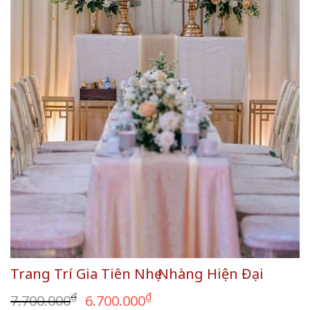
Trang Trí Gia Tiên Nhẹ Nhàng Hiện Đại
Giá
Giá
₫
₫
7.700.000
6.700.000