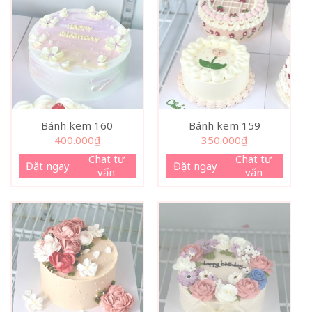
Bánh kem 160
Bánh kem 159
400.000
₫
350.000
₫
Chat tư
Chat tư
Đặt ngay
Đặt ngay
vấn
vấn