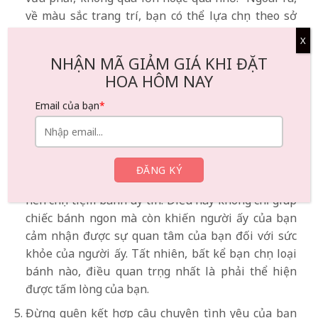
về màu sắc trang trí, bạn có thể lựa chọn theo sở
thích của người yêu, đó có thể là những màu sắc
X
tươi sáng và nồng nàn mà người ấy thích, để thêm
NHẬN MÃ GIẢM GIÁ KHI ĐẶT
bầu không khí lãng mạn.
HOA HÔM NAY
Với xu hướng của những người hiện đại chú ý đến
Email của bạn
*
việc ăn uống lành mạnh, việc lựa chọn một chiếc
bánh lành mạnh cũng rất quan trọng. Bạn có thể
chọn một chiếc bánh được làm từ các thành phần và
nguyên liệu chất lượng cao thay vì các chất phụ gia
và đường bột truyền thống, quan trọng hơn cả là
nên chọn tiệm bánh uy tín. Điều này không chỉ giúp
chiếc bánh ngon mà còn khiến người ấy của bạn
cảm nhận được sự quan tâm của bạn đối với sức
khỏe của người ấy. Tất nhiên, bất kể bạn chọn loại
bánh nào, điều quan trọng nhất là phải thể hiện
được tấm lòng của bạn.
Đừng quên kết hợp câu chuyện tình yêu của bạn