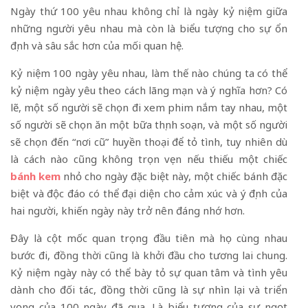
Ngày thứ 100 yêu nhau không chỉ là ngày kỷ niệm giữa
những người yêu nhau mà còn là biểu tượng cho sự ổn
định và sâu sắc hơn của mối quan hệ.
Kỷ niệm 100 ngày yêu nhau, làm thế nào chúng ta có thể
kỷ niệm ngày yêu theo cách lãng mạn và ý nghĩa hơn? Có
lẽ, một số người sẽ chọn đi xem phim nắm tay nhau, một
số người sẽ chọn ăn một bữa thịnh soạn, và một số người
sẽ chọn đến “nơi cũ” huyền thoại để tỏ tình, tuy nhiên dù
là cách nào cũng không trọn vẹn nếu thiếu một chiếc
bánh kem
nhỏ cho ngày đặc biệt này, một chiếc bánh đặc
biệt và độc đáo có thể đại diện cho cảm xúc và ý định của
hai người, khiến ngày này trở nên đáng nhớ hơn.
Đây là cột mốc quan trọng đầu tiên mà họ cùng nhau
bước đi, đồng thời cũng là khởi đầu cho tương lai chung.
Kỷ niệm ngày này có thể bày tỏ sự quan tâm và tình yêu
dành cho đối tác, đồng thời cũng là sự nhìn lại và triển
vọng của 100 ngày đã qua. Là biểu tượng của sự ngọt