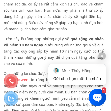
chăm sóc da, cô ấy sẽ rất cảm kích sự chu đáo và chăm
sóc tận tình của bạn. Hơn nữa, mỹ phẩm là thứ cô ấy
dùng hàng ngày, nên chắc chắn cô ấy sẽ nghĩ đến bạn
mỗi khi dùng. Điều này cũng sẽ giúp vợ bạn xinh đẹp hơn
và mang lại cho bạn cảm giác tự hào.
Trên đây là tổng hợp những gợi ý về
quà tặng vợ nhân
kỷ niệm 10 năm ngày cưới
, cùng với những gợi ý về quà
tặng. Các quý ông sắp kỷ niệm 10 năm ngày cưới có thể
tham khảo những gợi ý này để chọn quà tặng phù hợp
cho vợ của mình.
Ms - Thúy Hằng
Qua những lời chúc được chọn lọc kỹ lưỡng ở trên,
Thành
Gửi cho bạn một tin nhắn
Công Flower
tin rằng bạn đã tìm được chiếc bánh kỷ
niệm 10 năm ngày cưới và những lời phù hợp cho chiếc
1
bánh kỷ niệm ngày cưới của mình. Dù bạn chọn cách nào
thì nó cũng sẽ khiến người mình yêu cảm nhận được tình
yêu và sự quan tâm của bạn, khiến ngày đặc biệt này trở
nên lãng mạn và đáng nhớ hơn. Vào ngày kỷ niệm ngày