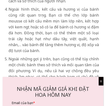
cách và sở thích của người nhận.
Ngoài hình thức, kết cấu và hương vị của bánh
cũng rất quan trọng. Bạn có thể chọn lớp bánh
mousse có kết cấu mềm mịn làm lớp nền, kết hợp
với kem ngọt hoặc sô cô la để bánh có hương vị đậm
đà hơn. Đồng thời, bạn có thể thêm một số loại
trái cây hoặc hạt như dâu tây, việt quất, hạnh
nhân,… vào bánh để tăng thêm hương vị, độ xốp và
độ tươi của bánh.
Ngoài những gợi ý trên, bạn cũng có thể tùy chỉnh
một chiếc bánh theo sở thích và mối quan tâm của
đối phương. Ví dụ, nếu cả hai vợ chồng đều yêu
thích âm nhạc, có thể chọn bánh kem có chủ đề về
X
nốt nhạc hoặc nhạc cụ, nếu cả hai vợ chồng đều
NHẬN MÃ GIẢM GIÁ KHI ĐẶT
thích du lịch, có thể chọn một chiếc bánh theo chủ
HOA HÔM NAY
đề du lịch để lưu giữ những kỷ niệm đẹp.
Email của bạn
*
Tóm lại, khi chọn
bánh kỷ niệm 10 năm ngày cưới
, bạn