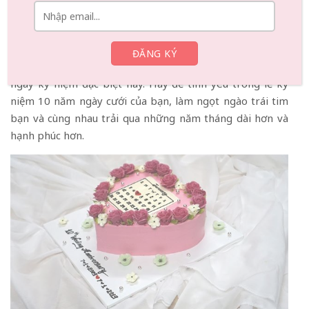
cần chú ý đến các khía cạnh như kiểu dáng, hương vị và địa
chỉ đặt bánh cũng quan trọng không kém, cần chọn địa
chỉ uy tín, chất lượng bánh đảm bảo giúp ngày kỷ niệm
trọn vẹn, bạn mới có thể thêm niềm vui và sự ấm áp cho
ngày kỷ niệm đặc biệt này. Hãy để tình yêu trong lễ kỷ
niệm 10 năm ngày cưới của bạn, làm ngọt ngào trái tim
bạn và cùng nhau trải qua những năm tháng dài hơn và
hạnh phúc hơn.