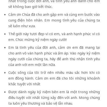
nhất trong cuộc đời anh, và tình yêu anh dành cho em
sẽ không bao giờ kết thúc.
Cảm ơn Chúa đã cho anh gặp em và cùng em bước vào
cung điện hôn nhân. Em mong tình yêu của chúng ta
sẽ luôn như xưa.
Thế giới này tươi đẹp vì có em, và anh hạnh phúc vì có
em. Chúc mừng kỷ niệm ngày cưới!
Em là tình yêu của đời anh, cảm ơn em đã mang lại
cho anh vô vàn hạnh phúc và ấm áp. Vào ngày kỷ niệm
ngày cưới của chúng ta, hãy để anh thú nhận tình yêu
của anh với em một lần nữa.
Cuộc sống của tôi trở nên nhiều màu sắc hơn khi có
em đồng hành. Cảm ơn em đã cho tôi những khoảnh
khắc tuyệt vời nhất
Được dành ngày kỷ niệm bên em là một trong những
điều tuyệt vời nhất từng xảy đến với anh. Mong chúng
ta luôn yêu thương và bảo vệ lẫn nhau.