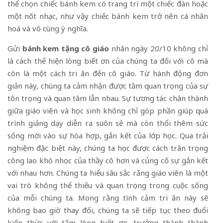
thể chọn chiếc bánh kem có trang trí một chiếc đàn hoặc
một nốt nhạc, như vậy chiếc bánh kem trở nên cá nhân
hoá và vô cùng ý nghĩa.
Gửi
bánh kem tặng cô giáo
nhân ngày 20/10 không chỉ
là cách thể hiện lòng biết ơn của chúng ta đối với cô mà
còn là một cách tri ân đến cô giáo. Từ hành động đơn
giản này, chúng ta cảm nhận được tầm quan trọng của sự
tôn trọng và quan tâm lẫn nhau. Sự tương tác chân thành
giữa giáo viên và học sinh không chỉ góp phần giúp quá
trình giảng dạy diễn ra suôn sẻ mà còn thổi thêm sức
sống mới vào sự hòa hợp, gắn kết của lớp học. Qua trải
nghiệm đặc biệt này, chúng ta học được cách trân trọng
công lao khó nhọc của thầy cô hơn và củng cố sự gắn kết
với nhau hơn. Chúng ta hiểu sâu sắc rằng giáo viên là một
vai trò không thể thiếu và quan trọng trong cuộc sống
của mỗi chúng ta. Mong rằng tình cảm tri ân này sẽ
không bao giờ thay đổi, chúng ta sẽ tiếp tục theo đuổi
kiến ​​thức với tấm lòng biết ơn, trưởng thành thành