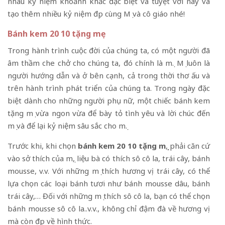
nhau kỷ niệm khoảnh khắc đặc biệt và tuyệt vời này và
tạo thêm nhiều kỷ niệm đẹp cùng Mẹ và cô giáo nhé!
Bánh kem 20 10 tặng mẹ
Trong hành trình cuộc đời của chúng ta, có một người đã
âm thầm che chở cho chúng ta, đó chính là mẹ. Mẹ luôn là
người hướng dẫn và ở bên cạnh, cả trong thời thơ ấu và
trên hành trình phát triển của chúng ta. Trong ngày đặc
biệt dành cho những người phụ nữ, một chiếc bánh kem
tặng mẹ vừa ngon vừa để bày tỏ tình yêu và lời chúc đến
mẹ và để lại kỷ niệm sâu sắc cho mẹ.
Trước khi, khi chọn
bánh kem 20 10 tặng mẹ
, phải căn cứ
vào sở thích của mẹ, liệu bà có thích sô cô la, trái cây, bánh
mousse, v.v. Với những mẹ thích hương vị trái cây, có thể
lựa chọn các loại bánh tươi như bánh mousse dâu, bánh
trái cây,… Đối với những mẹ thích sô cô la, bạn có thể chọn
bánh mousse sô cô la..v.v., không chỉ đậm đà về hương vị
mà còn đẹp về hình thức.