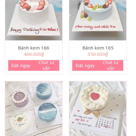
Bánh kem 166
Bánh kem 165
400.000
₫
350.000
₫
Chat tư
Chat tư
Đặt ngay
Đặt ngay
vấn
vấn