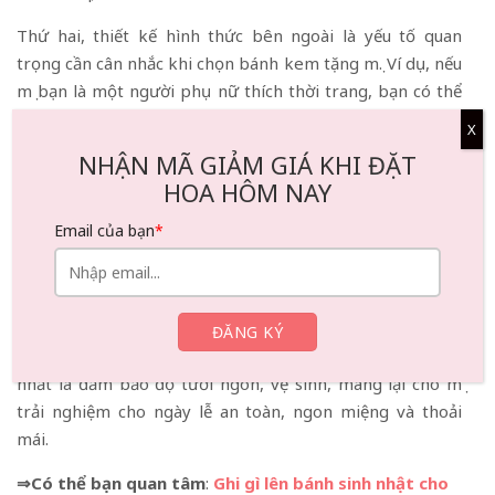
Thứ hai, thiết kế hình thức bên ngoài là yếu tố quan
trọng cần cân nhắc khi chọn bánh kem tặng mẹ. Ví dụ, nếu
mẹ bạn là một người phụ nữ thích thời trang, bạn có thể
chọn một chiếc bánh có các chi tiết như giày cao gót, túi
X
xách, v.v. Nếu mẹ thích hoa cỏ và thiên nhiên, mẹ có thể
NHẬN MÃ GIẢM GIÁ KHI ĐẶT
chọn những chiếc bánh có chủ đề về hoa, cỏ và các yếu tố
HOA HÔM NAY
tự nhiên khác. Nếu mẹ bạn là người có khiếu văn chương
và nghệ thuật mạnh mẽ, bạn có thể chọn một chiếc bánh
Email của bạn
*
có quyển sách tinh tế hoặc một chiếc bánh biểu tượng âm
nhạc.
Cuối cùng, để đảm bảo chất lượng và hương vị của bánh
cần phải lựa chọn cửa hàng bánh đáng tin cậy quan trọng
nhất là đảm bảo độ tươi ngon, vệ sinh, mang lại cho mẹ
trải nghiệm cho ngày lễ an toàn, ngon miệng và thoải
mái.
⇒Có thể bạn quan tâm
:
Ghi gì lên bánh sinh nhật cho