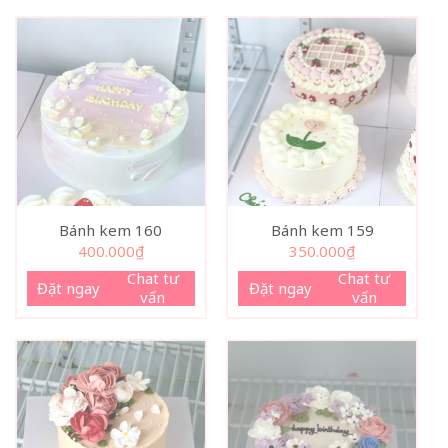
Bánh kem 160
Bánh kem 159
400.000
₫
350.000
₫
Chat tư
Chat tư
Đặt ngay
Đặt ngay
vấn
vấn