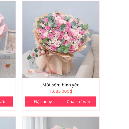
Một sớm bình yên
1.685.000
₫
 vấn
Đặt ngay
Chat tư vấn