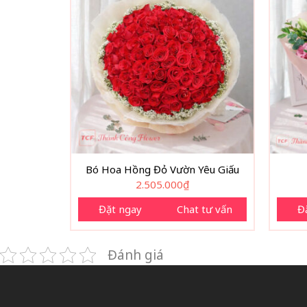
Bó Hoa Hồng Đỏ Vườn Yêu Giấu
2.505.000
₫
Đặt ngay
Chat tư vấn
Đ
Đánh giá