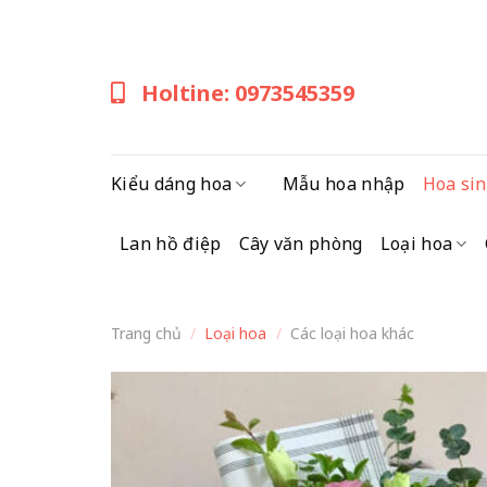
Skip
to
content
Holtine: 0973545359
Kiểu dáng hoa
Mẫu hoa nhập
Hoa sin
Lan hồ điệp
Cây văn phòng
Loại hoa
Trang chủ
/
Loại hoa
/
Các loại hoa khác