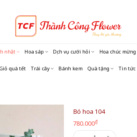
h nhật
Hoa sáp
Dịch vụ cưới hỏi
Hoa chúc mừng
Giỏ quà tết
Trái cây
Bánh kem
Quà tặng
Tin tức
Bó hoa 104
₫
780.000
Bó hoa 104 số lượng