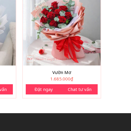
Vườn Mơ
1.685.000
₫
 vấn
Đặt ngay
Chat tư vấn