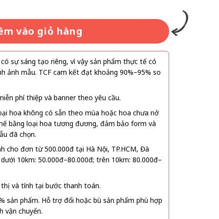
êm vào giỏ hàng
ó sự sáng tạo riêng, vì vậy sản phẩm thực tế có
 hình ảnh mẫu. TCF cam kết đạt khoảng 90%–95% so
ễn phí thiệp và banner theo yêu cầu.
oại hoa không có sẵn theo mùa hoặc hoa chưa nở
 thế bằng loại hoa tương đương, đảm bảo form và
ẫu đã chọn.
nh cho đơn từ 500.000đ tại Hà Nội, TP.HCM, Đà
 dưới 10km: 50.000đ–80.000đ; trên 10km: 80.000đ–
thị và tính tại bước thanh toán.
% sản phẩm. Hỗ trợ đổi hoặc bù sản phẩm phù hợp
nh vận chuyển.