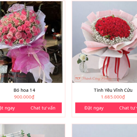
Bó hoa 14
Tình Yêu Vĩnh Cửu
900.000
₫
1.685.000
₫
ặt ngay
Chat tư vấn
Đặt ngay
Chat tư