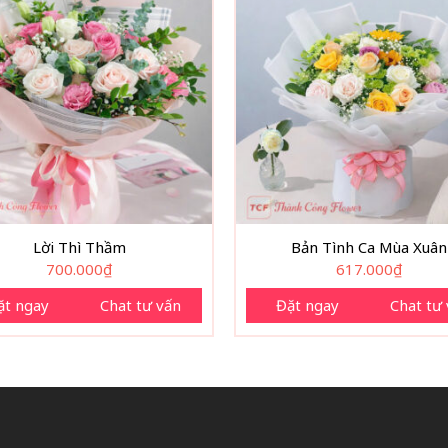
Lời Thì Thầm
Bản Tình Ca Mùa Xuân
700.000
₫
617.000
₫
ặt ngay
Chat tư vấn
Đặt ngay
Chat tư