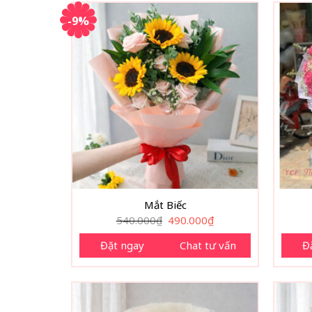
-9%
Mắt Biếc
Giá
Giá
540.000
₫
490.000
₫
gốc
hiện
là:
tại
Đặt ngay
Chat tư vấn
Đ
540.000₫.
là:
490.000₫.