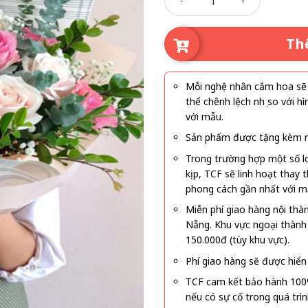
Th
Mỗi nghệ nhân cắm hoa sẽ c
thể chênh lệch nhẹ so với
với mẫu.
Sản phẩm được tặng kèm mi
Trong trường hợp một số l
kịp, TCF sẽ linh hoạt thay
phong cách gần nhất với m
Miễn phí giao hàng nội thà
Nẵng. Khu vực ngoại thành
150.000đ (tùy khu vực).
Phí giao hàng sẽ được hiển 
TCF cam kết bảo hành 100
nếu có sự cố trong quá trì