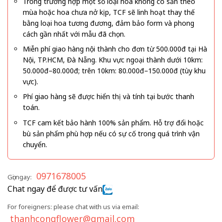
Trong trường hợp một số loại hoa không có sẵn theo
mùa hoặc hoa chưa nở kịp, TCF sẽ linh hoạt thay thế
bằng loại hoa tương đương, đảm bảo form và phong
cách gần nhất với mẫu đã chọn.
Miễn phí giao hàng nội thành cho đơn từ 500.000đ tại Hà
Nội, TP.HCM, Đà Nẵng. Khu vực ngoại thành dưới 10km:
50.000đ–80.000đ; trên 10km: 80.000đ–150.000đ (tùy khu
vực).
Phí giao hàng sẽ được hiển thị và tính tại bước thanh
toán.
TCF cam kết bảo hành 100% sản phẩm. Hỗ trợ đổi hoặc
bù sản phẩm phù hợp nếu có sự cố trong quá trình vận
chuyển.
0971678005
Gọi ngay:
Chat ngay để được tư vấn
For foreigners: please chat with us via email:
thanhcongflower@gmail.com