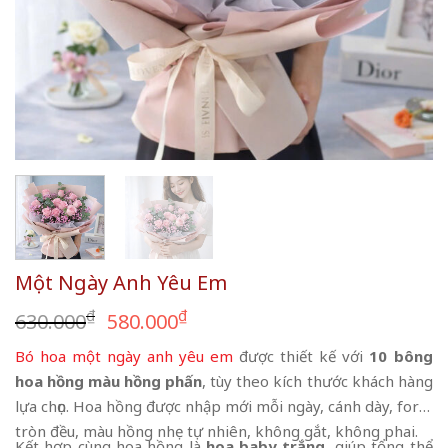
Một Ngày Anh Yêu Em
Giá
Giá
₫
₫
630.000
580.000
gốc
hiện
Bó hoa một ngày anh yêu em
được thiết kế với
10
bông
là:
tại
hoa hồng màu hồng phấn
, tùy theo kích thước khách hàng
630.000₫.
là:
lựa chọn. Hoa hồng được nhập mới mỗi ngày, cánh dày, form
580.000₫.
tròn đều, màu hồng nhẹ tự nhiên, không gắt, không phai.
Kết hợp cùng hoa hồng là
hoa baby trắng
, giúp tổng thể