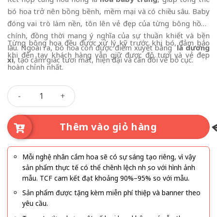
bó hoa trở nên bồng bềnh, mềm mại và có chiều sâu. Baby
đóng vai trò làm nền, tôn lên vẻ đẹp của từng bông hồng
chính, đồng thời mang ý nghĩa của sự thuần khiết và bền
Từng bông hoa đều được xử lý kỹ trước khi bó, đảm bảo
lâu. Ngoài ra, bó hoa còn được điểm xuyết bằng
lá dương
khi đến tay khách hàng vẫn giữ được độ tươi và vẻ đẹp
xỉ
, tạo cảm giác tươi mát, hiện đại và cân đối về bố cục.
hoàn chỉnh nhất.
Một Ngày Anh Yêu Em số lượng
Thêm vào giỏ hàng
Mỗi nghệ nhân cắm hoa sẽ có sự sáng tạo riêng, vì vậy
sản phẩm thực tế có thể chênh lệch nhẹ so với hình ảnh
mẫu. TCF cam kết đạt khoảng 90%–95% so với mẫu.
Sản phẩm được tặng kèm miễn phí thiệp và banner theo
yêu cầu.