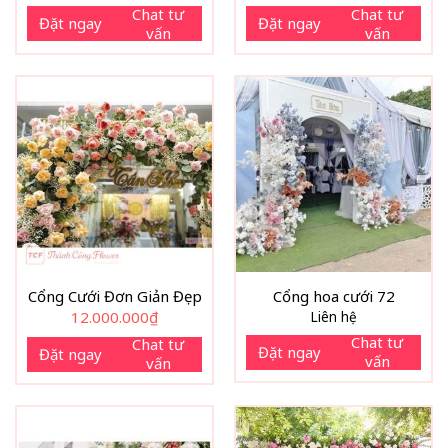
Chat tư
Chat tư
Đặt ngay
Đặt ngay
vấn
vấn
Cổng Cưới Đơn Giản Đẹp
Cổng hoa cưới 72
12.000.000
₫
Liên hệ
Chat tư
Chat tư
Đặt ngay
Đặt ngay
vấn
vấn