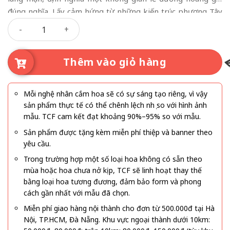
đúng nghĩa. Lấy cảm hứng từ những kiến trúc phương Tây
Cổng Cưới Mái Vòm Cổ Điển số lượng
cổ kính, thiết kế mái vòm cong chuẩn tỷ lệ đối xứng mang
lại cảm giác bề thế, uy nghi nhưng không kém phần mềm
mại, uyển chuyển.
Thêm vào giỏ hàng
Mỗi nghệ nhân cắm hoa sẽ có sự sáng tạo riêng, vì vậy
sản phẩm thực tế có thể chênh lệch nhẹ so với hình ảnh
mẫu. TCF cam kết đạt khoảng 90%–95% so với mẫu.
Sản phẩm được tặng kèm miễn phí thiệp và banner theo
yêu cầu.
Trong trường hợp một số loại hoa không có sẵn theo
mùa hoặc hoa chưa nở kịp, TCF sẽ linh hoạt thay thế
bằng loại hoa tương đương, đảm bảo form và phong
cách gần nhất với mẫu đã chọn.
Miễn phí giao hàng nội thành cho đơn từ 500.000đ tại Hà
Nội, TP.HCM, Đà Nẵng. Khu vực ngoại thành dưới 10km: