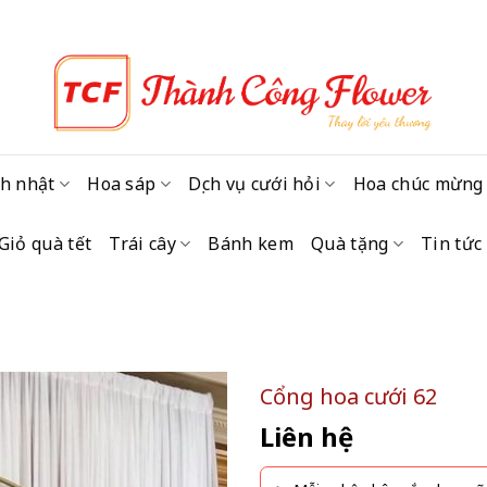
h nhật
Hoa sáp
Dịch vụ cưới hỏi
Hoa chúc mừng
Giỏ quà tết
Trái cây
Bánh kem
Quà tặng
Tin tức
Cổng hoa cưới 62
Liên hệ