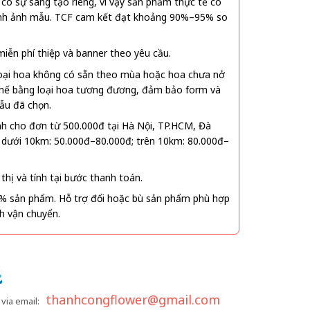
ó sự sáng tạo riêng, vì vậy sản phẩm thực tế có
 hình ảnh mẫu. TCF cam kết đạt khoảng 90%–95% so
ễn phí thiệp và banner theo yêu cầu.
oại hoa không có sẵn theo mùa hoặc hoa chưa nở
 thế bằng loại hoa tương đương, đảm bảo form và
ẫu đã chọn.
nh cho đơn từ 500.000đ tại Hà Nội, TP.HCM, Đà
 dưới 10km: 50.000đ–80.000đ; trên 10km: 80.000đ–
thị và tính tại bước thanh toán.
% sản phẩm. Hỗ trợ đổi hoặc bù sản phẩm phù hợp
nh vận chuyển.
thanhcongflower@gmail.com
via email: