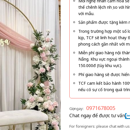
Mỗi nghệ nhân cắm hoa sẽ c
thể chênh lệch nhẹ so với
với mẫu.
Sản phẩm được tặng kèm mi
Trong trường hợp một số l
kịp, TCF sẽ linh hoạt thay
phong cách gần nhất với m
Miễn phí giao hàng nội thà
Nẵng. Khu vực ngoại thành
150.000đ (tùy khu vực).
Phí giao hàng sẽ được hiển 
TCF cam kết bảo hành 100
nếu có sự cố trong quá trì
0971678005
Gọi ngay:
Chat ngay để được tư vấn
For foreigners: please chat with us 