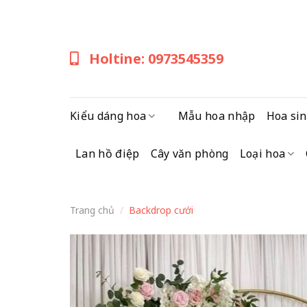
Skip
to
content
Holtine: 0973545359
Kiểu dáng hoa
Mẫu hoa nhập
Hoa sin
Lan hồ điệp
Cây văn phòng
Loại hoa
Trang chủ
/
Backdrop cưới