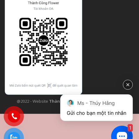
@2022 - Website
Thành Công Flower
| Design bởi
TCF
Ms - Thúy Hằng
Gửi cho bạn một tin nhắn
1