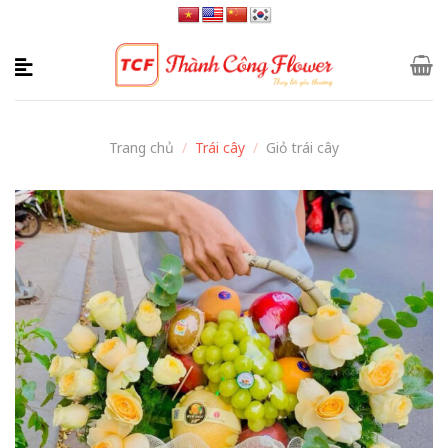
Skip
to
content
Trang chủ
/
Trái cây
/
Giỏ trái cây