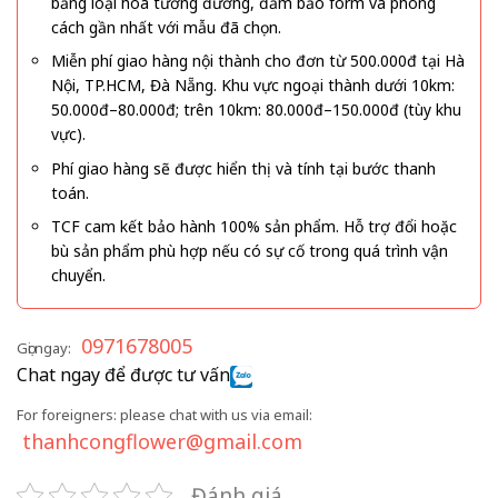
bằng loại hoa tương đương, đảm bảo form và phong
cách gần nhất với mẫu đã chọn.
Miễn phí giao hàng nội thành cho đơn từ 500.000đ tại Hà
Nội, TP.HCM, Đà Nẵng. Khu vực ngoại thành dưới 10km:
50.000đ–80.000đ; trên 10km: 80.000đ–150.000đ (tùy khu
vực).
Phí giao hàng sẽ được hiển thị và tính tại bước thanh
toán.
TCF cam kết bảo hành 100% sản phẩm. Hỗ trợ đổi hoặc
bù sản phẩm phù hợp nếu có sự cố trong quá trình vận
chuyển.
0971678005
Gọi ngay:
Chat ngay để được tư vấn
For foreigners: please chat with us via email:
thanhcongflower@gmail.com
Đánh giá