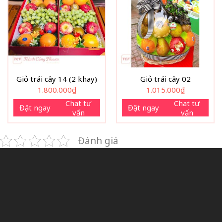
Giỏ trái cây 14 (2 khay)
Giỏ trái cây 02
1.800.000
₫
1.015.000
₫
Chat tư
Chat tư
Đặt ngay
Đặt ngay
vấn
vấn
Đánh giá